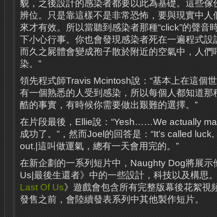
貌，之後設計的感染者都要以此為基礎。這些傢
辨位。只是靠這樣不是非常恐怖，要與現實中人
來才有效。所以當聽到感染者那種“click”的聲
下小心行事。你也會發現感染者死在一遍程式設
而久之屍體會變成孢子散於附近的空氣中，人們
染。”
領先程式師Travis Mcintosh說：“基本上在
有一個熟悉的人受到感染，所以每個人都知道那種
酷的事實，有時候你需要做出艱難的選擇。”
在片段最後，Ellie說：“Yesh……We actually m
成功了。”，然而Joel的回答是：“It’s called luck, and
out.|這叫做運氣，總有一天會用完的。”
在新企劃的一系列短片中，Naughty Dog將展示他們在
Us|最後生還者》中的一些設計，科技以及構思
Last Of Us
》遊戲會包含所有完整版幕後花絮視頻
發售之前，會陸續發表系列中其他製作短片。