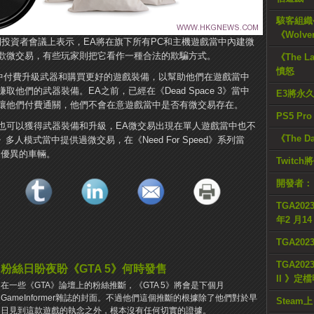
駭客組織公
《Wolve
n在摩根士丹利投資者會議上表示，EA將在旗下所有PC和主機遊戲當中內建微
歡微交易，有些玩家則把它看作一種合法的欺騙方式。
《The L
憤怒
當中付費升級武器和購買更好的遊戲裝備，以幫助他們在遊戲當中
他們的武器裝備。EA之前，已經在《Dead Space 3》當中
E3將永
讓他們付費通關，他們不會在意遊戲當中是否有微交易存在。
PS5 Pr
也可以獲得武器裝備和升級，EA微交易出現在單人遊戲當中也不
《The D
人模式當中提供過微交易，在《Need For Speed》系列當
更優異的車輛。
Twitc
開發者：
TGA2023
年2 月1
TGA20
TGA2023
粉絲日盼夜盼《GTA 5》何時發售
II 》定
在一些《GTA》論壇上的粉絲推斷，《GTA 5》將會是下個月
GameInformer雜誌的封面。不過他們這個推斷的根據除了他們對於早
Steam上
日見到這款遊戲的執念之外，根本沒有任何切實的證據。