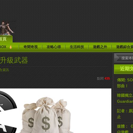
首頁
BOX
奇聞奇視
攻略心得
生活科技
遊戲之外
遊戲綜合
費升級武器
近期
合資訊
點閱
435
傳聞: S
部曲！
韓國獨立AR
Guardi
記者：原計
止
媒體：《H
佔遊戲