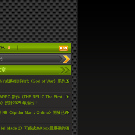
資訊
文章
ONY或將復刻初代《God of War》系列三
PG 新作《THE RELIC The First
an》預計2025 年推出！
畫《Spider-Man：Online》開發已終
ellblade 2》可能成為Xbox最重要的獨