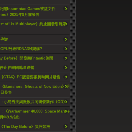
開Insomniac Games被盜文件
rine》2025年9月前發售
ast of Us Multiplayer》終止開發引玩家
久停辦
o GPU升級RDNA3/4架構?
ay Before》開發商Fntastic倒閉
h將停止在韓國地區運營
《GTA6》PC版需要很長時間才發售
《Banishers: Ghosts of New Eden》明
4 日發售
23 : 小島秀夫與微軟共同研發新作《OD》
 : 《Warhammer 40,000: Space Marine
檔明年9.9推出
《The Day Before》負評如潮