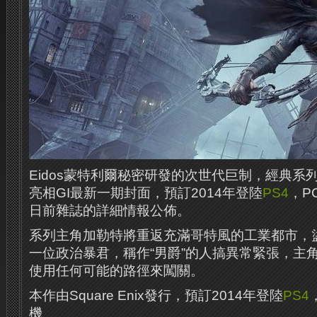
Eidos蒙特利爾秘密研發的次世代巨制，經典系列重
亮相GI最新一期封面，預訂2014年登陸
PS4
，P
日前雜誌的詳細情報公佈。
系列主角加勒特將重返充滿哥特風的工業都市，
一位政治暴君，稱作“男爵”的人搞異常緊張，主
使用任何可能的路徑來闖關。
本作由Square Enix發行，預訂2014年登陸
PS4
機