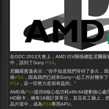
在GDC 2013大會上，AMD ISV關係總監尼
中，談到了Sony
PS4
。
尼爾羅賓遜表示：“你不知道我們等待了多久，我們
佈
PS4
，因為我們已經和Sony一起工作好幾年
PS4
，這一切努力是很有益的。“
AMD為
PS4
提供8核心低功耗x86-64捷豹核心處
HD顯卡，擁有18個計算單元，並且在工藝上，
晶片當中，成為
PS4
專用APU。