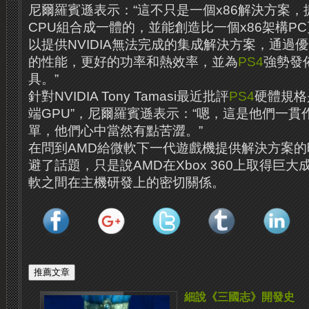
尼爾羅賓遜表示：“這不只是一個x86解決方案，
CPU組合成一體的，並能創造比一個x86架構P
以提供NVIDIA無法完成的集成解決方案，通過
的性能，更好的功率和熱效率，並為
PS4
強勢發
具。”
針對NVIDIA Tony Tamasi最近批評
PS4
硬體規格
端GPU”，尼爾羅賓遜表示：“嗯，這是他們一貫
單，他們心中當然有點苦澀。”
在問到AMD給微軟下一代遊戲機提供解決方案
避了話題，只是說AMD在Xbox 360上取得巨
軟之間在主機研發上的密切關係。
細說《三國志》開發史