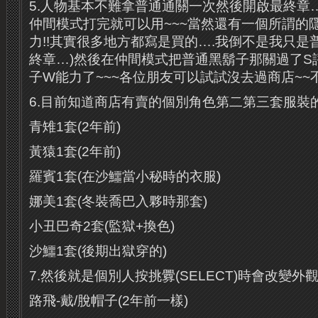
5.人物基本不難拿普通通關一次然後開啟最終章…
仲間模式打完就可以用~~~當然還有一個所謂的
力!!其實很多地方都寫是買的….我倒不是我只是
終章…)然後在仲間模式把普通黑鬍子那關過了S評價
子W能力了~~~各位朋友可以試試沒去過商店~~
6.目前知道商店有賣的個別角色第二第三套服裝
青雉1套(2年前)
黃猿1套(2年前)
羅賓1套(在沙鱷當小秘時的衣服)
娜美1套(冬裝喬巴入夥時那套)
小丑巴奇2套(監獄+換色)
沙鱷1套(後期出獄穿的)
7.然後就是個別人按挑釁(SELECT)時會改變外觀
路飛-戴/脫帽子(2年前一樣)