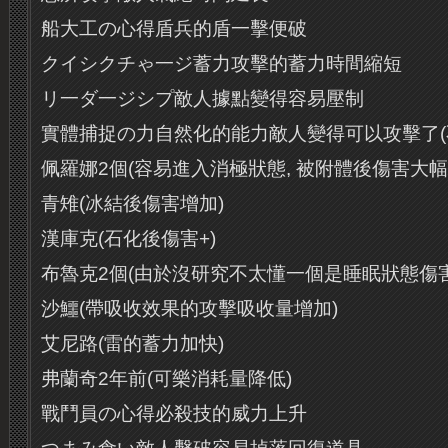
船大工の心得盾兵的盾一擊便破
クイシクチゃ一ジ蓄力攻擊的蓄力時間縮短
リ一ダ一ジシプ敵人據點變得容易壓制
實體捕捉の力自然化的能力敵人變得可以攻擊了(
佩羅娜2個(容易進入消極狀態, 被附體後傷害大幅
青雉(冰結後傷害增加)
漢庫克(石化後傷害+)
布魯克2個(由於沒研究不太懂一個是睡眠狀態傷害增
沙鱷(帶吸收效果的攻擊吸收量增加)
艾尼路(雷的蓄力加快)
弗蘭奇2年前(可樂消耗量降低)
戰鬥員の心得必殺技的威力上升