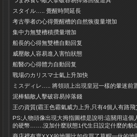
つまみ食い敵人擊破容易掉落回復道具
スタイル….. 覺醒時間延長
考古學者の心得覺醒槽的自然恢復量增加
集中力無雙槽積攢量增加
船長的心得無雙槽自動回复
威壓敵人容易進入害怕狀態
船醫の心得體力自動回复
戰場のカリスマ士氣上升加快
ミスディレ….. 將領頭上出現皇冠一樣的暈迷前
泥棒貓敵人擊破容易掉落錢
王の資質(霸王色霸氣威力上升,只有4個人有路飛
PS;人物頭像出現大拇指圖標是說明:這關用這
的硬幣…….沒加什麼狀態1代生日設定什麼的貌
商店裡有賣XXX的地圖比如你買了草帽一伙的地