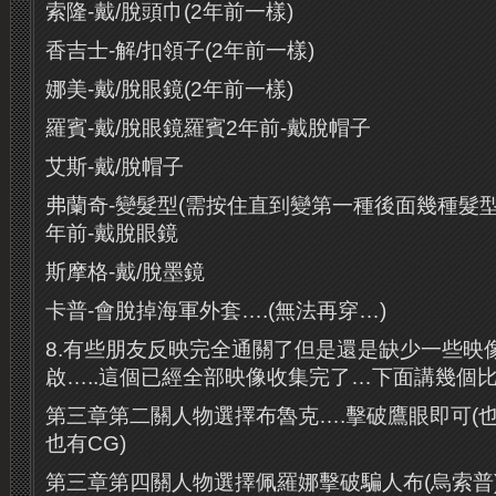
索隆-戴/脫頭巾(2年前一樣)
香吉士-解/扣領子(2年前一樣)
娜美-戴/脫眼鏡(2年前一樣)
羅賓-戴/脫眼鏡羅賓2年前-戴脫帽子
艾斯-戴/脫帽子
弗蘭奇-變髮型(需按住直到變第一種後面幾種髮型
年前-戴脫眼鏡
斯摩格-戴/脫墨鏡
卡普-會脫掉海軍外套….(無法再穿…)
8.有些朋友反映完全通關了但是還是缺少一些映像
啟…..這個已經全部映像收集完了…下面講幾個
第三章第二關人物選擇布魯克….擊破鷹眼即可(
也有CG)
第三章第四關人物選擇佩羅娜擊破騙人布(烏索普