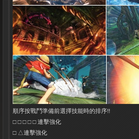
順序按戰鬥準備前選擇技能時的排序!!
□ □ □ □ □ 連擊強化
□ △連擊強化