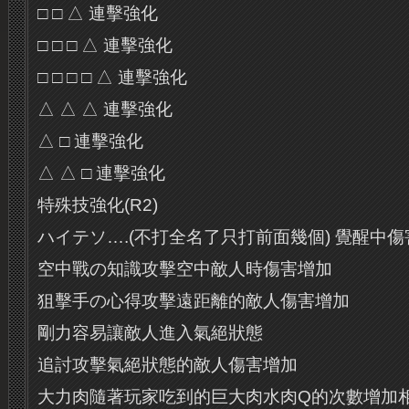
□ □ △ 連擊強化
□ □ □ △ 連擊強化
□ □ □ □ △ 連擊強化
△ △ △ 連擊強化
△ □ 連擊強化
△ △ □ 連擊強化
特殊技強化(R2)
ハイテソ….(不打全名了只打前面幾個) 覺醒中傷害
空中戰の知識攻擊空中敵人時傷害增加
狙擊手の心得攻擊遠距離的敵人傷害增加
剛力容易讓敵人進入氣絕狀態
追討攻擊氣絕狀態的敵人傷害增加
大力肉隨著玩家吃到的巨大肉水肉Q的次數增加