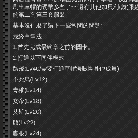
刷出草帽的硬幣多些了~~還有其他加貝利(錢)
的第二套第三套服裝
基本沒什麼了講下一些常問的問題:
最終章拿法
1.首先完成最終章之前的關卡。
2.打通以下同伴模式
路飛(Lv40/需要打通草帽海賊團其他成員)
不死鳥(Lv12)
青稚(Lv14)
女帝(Lv18)
艾斯(Lv20)
熊(Lv22)
鷹眼(Lv24)