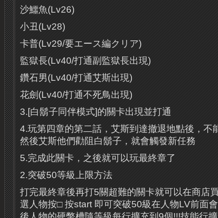
沙鱷魚(Lv26)
小丑(Lv28)
卡普(Lv29/要エース編クリア)
監獄長(Lv40/打通副監獄長出現)
鑽石男(Lv40/打通艾斯出現)
花劍(Lv40/打通不死鳥出現)
3.[白鬍子同伴模式]的關卡出現並打通
4.玩第四章的第二話，艾斯到達撤退地點後，不
然後艾斯他們勸阻白鬍子，就會觸發新任務
5.完成此關卡，之後就可以玩最終章了
2.突破50等級上限方法
打完最終章後再打5關超難的關卡就可以在商店買
選人物按□ 按start 即可突破50級在人物LV前
後人物的硬幣槽隨等級每行擴充到9個!!!技能行擴展