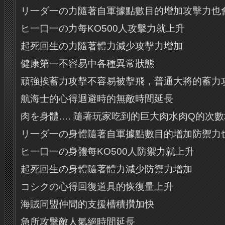
リ一ダ一の力隨著自軍據點數目的增加攻擊力也
ヒ一口一の力每KO500人攻擊力就上升
起死回生の力隨著體力減少攻擊力增加
健康第一不容易中各種異常狀態
頑強挨蓄力攻擊不容易被擊飛，普通大將的蓄力
航海士的心得迴避時的無敵時間延長
肉を身體…. 隨著玩家吃到的巨大肉水肉Q的次
リ一ダ一の身體隨著自軍據點數目的增加防禦力
ヒ一口一の身體每KO500人防禦力就上升
起死回生の身體隨著體力減少防禦力增加
コシクの心得回復道具的恢復量上升
海賊同盟仲間的支援槽積攢加快
急所攻擊敵人氣絕時間延長