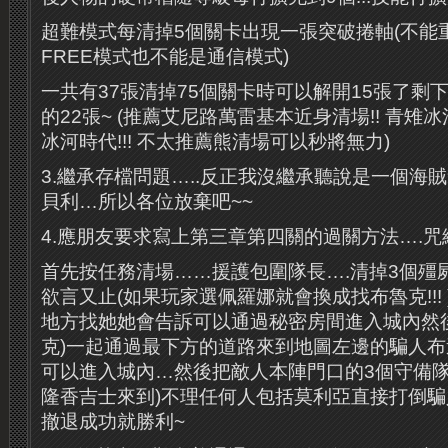
超難模式每清掉5個關卡出現一張突破捲軸(不能
FREE模式也不能是通信模式)
一共有37張清掉75個關卡時可以解開15張了剩
的22張~ (推薦艾尼路萬雷基本近身清場!! 青雉冰
冰河時代!!! 不太推薦熊清場可以秒將無力)
3.繼承存檔問題…..反正我沒繼承聽說是一個海賊
貝利…所以各位放棄吧~~
4.應朋友要求寫上第三章第四關的過關方法….咒
首先按任務清場……援護包圍隊長….清掉3個殭
欲言又止(如果玩家選佩羅娜就會換成找布魯克!!!
地方找她她會告訴可以通過秘密房間進入城內然
克)一起通過最下方的道路來到地圖左邊的騙人
可以進入城內…然後把敵人本陣門口的3個守備隊
隆香吉士來到)不理任何人包括莫利亞直接打倒
撤退成功就勝利~