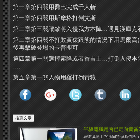
第一章第四關用喬巴完成千人斬
第一章第四關用斯摩格打倒艾斯
第二章第三關讓敵將入侵我方本陣…遇見漢庫克
第二章第四關不打敗黃猿跟熊的情況下用馬爾高(
後再擊破登場的卡普即可
第四章第一關選擇索隆或者香吉士…打倒入侵本陣
….
第五章第一關人物用羅打倒黃猿…
平板電腦是否已走向黃昏
綽號“莫博士”的沃爾特·莫斯伯格（Wal