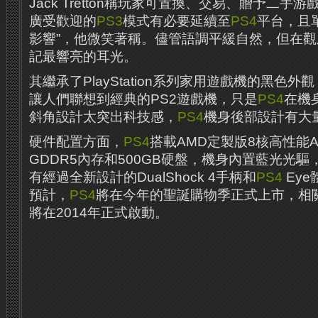
Jack Tretton稱玩家可置換、交易、贈予二手
廣受歡迎的
PS3
模式有必要延續至
PS4
平台，且
影響”，他微笑著稱。儘管語調平緩自然，但在
記最響亮的耳光。
其繼承了PlayStation系列家用遊戲機的黑色
讓人們聯想到經典的PS2遊戲機，只是
PS4
在機
斜角設計太突出科技感，
PS4
機身後部設計有大
硬件配置方面，
PS4
搭載AMD定製版8核高性能A
GDDR5內存和500GB硬盤，機身內置藍光光驅
有經過全新設計的DualShock 4手柄和
PS4
Ey
預計，
PS4
將在今年的聖誕購物季正式上市，相關的
將在2014年正式啟動。