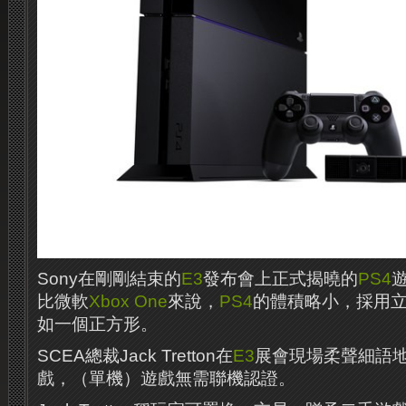
Sony在剛剛結束的
E3
發布會上正式揭曉的
PS4
比微軟
Xbox One
來說，
PS4
的體積略小，採用
如一個正方形。
SCEA總裁Jack Tretton在
E3
展會現場柔聲細語
戲，（單機）遊戲無需聯機認證。