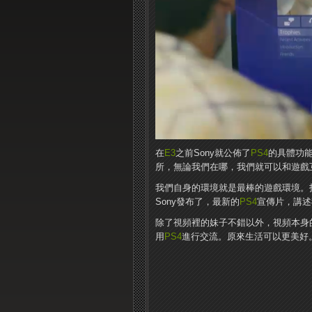
在
E3
之前Sony就公佈了
PS4
的具體功
所，無論我們在哪，我們就可以和遊戲
我們自身的環境就是最棒的遊戲環境。
Sony發布了，最新的
PS4
宣傳片，講述
除了視頻裡的妹子不錯以外，視頻本身
用
PS4
進行交流。原來生活可以更美好