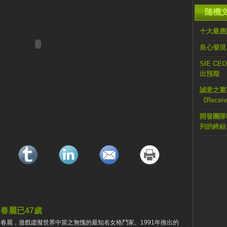
隨機
十大最應
良心發現？
SIE CE
出預期
誠意之重
《Recei
開發團隊暗
列的終結
春麗已47歲
春麗，遊戲虛擬世界中當之無愧的最知名女格鬥家。1991年推出的