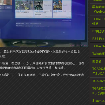
駭客組織公
《Wolve
《The L
憤怒
E3將永
PS5 Pr
《The D
能，並說到未來游戲發展並不是將客廳作為遊戲的唯一遊戲場
Twitc
互動。
開發者：
打響這一理念後，不少玩家開始對新主機的體驗開動動心，現在
我們如何與所處不同環境的人進行互通，和溝通。
TGA2023
年2 月1
的確講述了，只要你有網絡，不管你在幹什麼，我們都能輕鬆利
。
TGA20
TGA2023
II 》定
Steam上