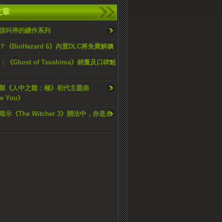
文章
該叫停的續作系列
《BioHazard 6》內置DLC將免費解鎖
O：《Ghost of Tsushima》銷量及口碑超
製《人中之龍：極》初代主題曲
ve You》
示《The Witcher 3》開法中，亦是糸