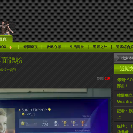
首頁
BOX
奇聞奇視
攻略心得
生活科技
遊戲之外
遊戲綜合
機界面體驗
近期
戲綜合資訊
點閱
618
傳聞: S
部曲！
韓國獨立AR
Guardi
記者：原計
止
媒體：《H
佔遊戲