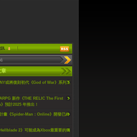
資訊
文章
ONY或將復刻初代《God of War》系列三
PG 新作《THE RELIC The First
an》預計2025 年推出！
畫《Spider-Man：Online》開發已終
ellblade 2》可能成為Xbox最重要的獨