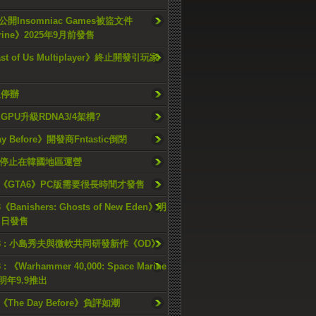
開Insomniac Games被盜文件
rine》2025年9月前發售
ast of Us Multiplayer》終止開發引玩家
久停辦
o GPU升級RDNA3/4架構?
ay Before》開發商Fntastic倒閉
h將停止在韓國地區運營
《GTA6》PC版需要很長時間才發售
《Banishers: Ghosts of New Eden》明
4 日發售
23 : 小島秀夫與微軟共同研發新作《OD》
 : 《Warhammer 40,000: Space Marine
檔明年9.9推出
《The Day Before》負評如潮