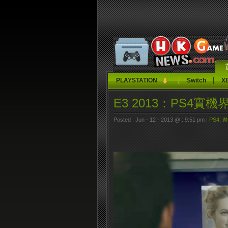
PLAYSTATION
Switch
X
E3 2013：PS4實
Posted : Jun - 12 - 2013 @ : 9:51 pm |
PS4
,
遊