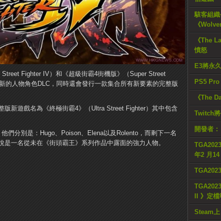
駭客組織公
《Wolve
《The L
憤怒
E3將永
eet Fighter IV）和《超級街霸4街機版》（Super Street
PS5 Pr
on）推出一款全新的人物角色DLC，同時還會發行一款集合所有新要素的完整版
《The D
戲名為《終極街霸4》（Ultra Street Fighter）其中包含
Twitc
開發者：
別是：Hugo、Poison、Elena以及Rolento，而剩下一名
說是一名從未在《街頭霸王》系列作品中露面的強力人物。
TGA2023
年2 月1
TGA20
TGA2023
II 》定
Steam上