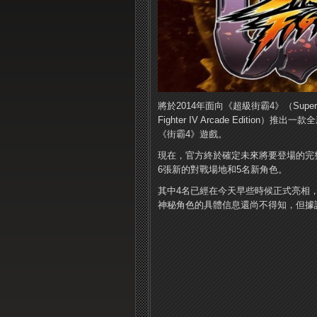
將於2014年面向《超級街霸4》（Super Str
Fighter IV Arcade Editi
《街霸4》遊戲。
現在，官方終於確定未來將要登場的完整版新遊
6張新的對戰場地和5名新角色。
其中4名已經在今天早些時候正式亮相，他們分
神秘角色的具體信息還尚不得知，但據