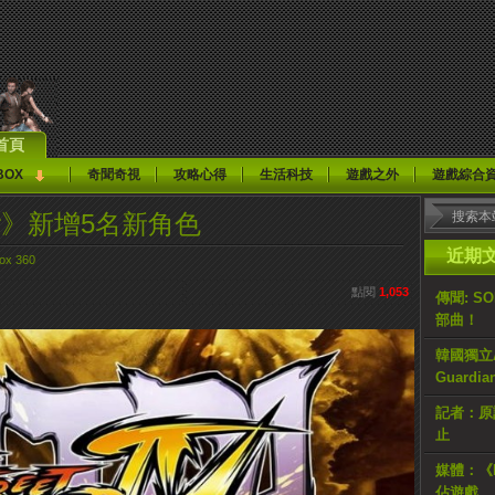
首頁
BOX
奇聞奇視
攻略心得
生活科技
遊戲之外
遊戲綜合
ghter》新增5名新角色
近期
ox 360
點閱
1,053
傳聞: S
部曲！
韓國獨立AR
Guardi
記者：原計
止
媒體：《H
佔遊戲