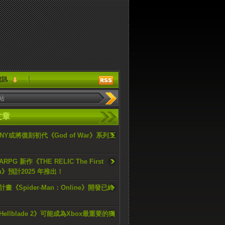
資訊
文章
ONY或將復刻初代《God of War》系列三
PG 新作《THE RELIC The First
an》預計2025 年推出！
畫《Spider-Man：Online》開發已終
ellblade 2》可能成為Xbox最重要的獨