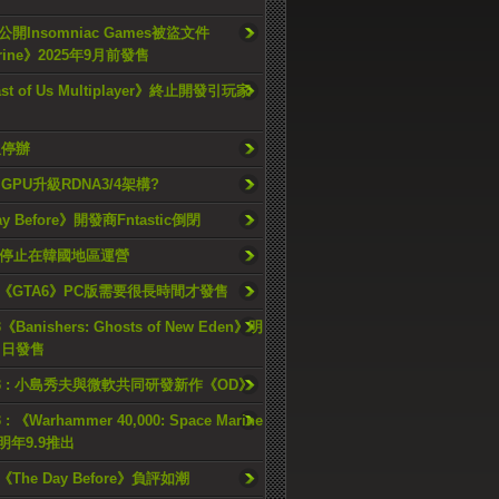
開Insomniac Games被盜文件
rine》2025年9月前發售
ast of Us Multiplayer》終止開發引玩家
久停辦
o GPU升級RDNA3/4架構?
ay Before》開發商Fntastic倒閉
h將停止在韓國地區運營
《GTA6》PC版需要很長時間才發售
《Banishers: Ghosts of New Eden》明
4 日發售
23 : 小島秀夫與微軟共同研發新作《OD》
 : 《Warhammer 40,000: Space Marine
檔明年9.9推出
《The Day Before》負評如潮