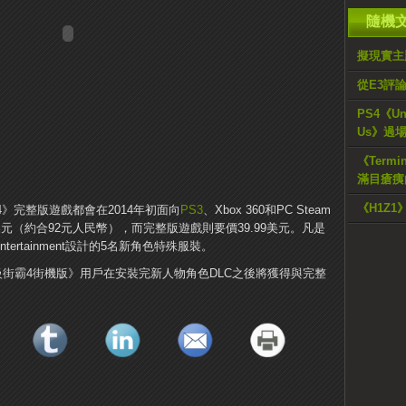
隨機
擬現實主
從E3評
PS4《Un
Us》過
《Termi
滿目瘡痍
《H1Z1
》完整版遊戲都會在2014年初面向
PS3
、Xbox 360和PC Steam
美元（約合92元人民幣），而完整版遊戲則要價39.99美元。凡是
ertainment設計的5名新角色特殊服裝。
街霸4街機版》用戶在安裝完新人物角色DLC之後將獲得與完整