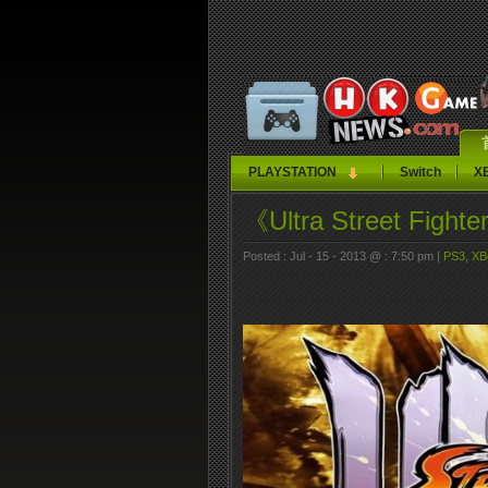
PLAYSTATION
Switch
X
《Ultra Street Fi
Posted : Jul - 15 - 2013 @ : 7:50 pm |
PS3
,
XB