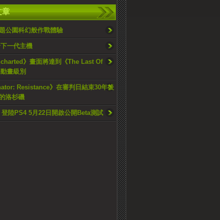
文章
題公園科幻般作戰體驗
論下一代主機
charted》畫面將達到《The Last Of
場動畫級別
nator: Resistance》在審判日結束30年後
的洛杉磯
》登陸PS4 5月22日開啟公開Beta測試