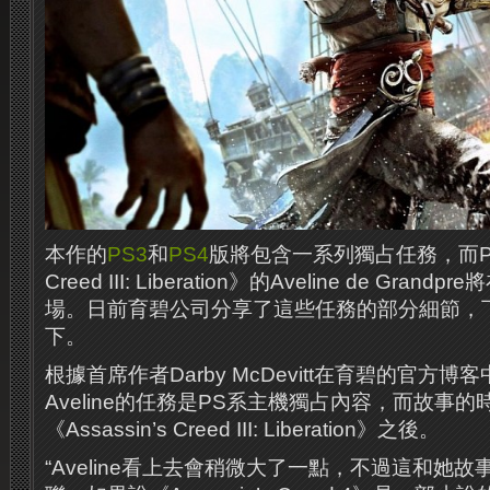
本作的
PS3
和
PS4
版將包含一系列獨占任務，而PSV遊
Creed III: Liberation》的Aveline de Gr
場。日前育碧公司分享了這些任務的部分細節，
下。
根據首席作者Darby McDevitt在育碧的官方
Aveline的任務是PS系主機獨占內容，而故事
《Assassin’s Creed III: Liberation》之後。
“Aveline看上去會稍微大了一點，不過這和她