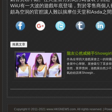
WiiU有一大波的遊戲年底登場，對於零售商個
頗為空洞的官腔讓人難以揣摩任天堂和Asda之
龍友公然咸豬手Showgirl
作為全球四大遊戲展會之一的韓國Gsta
會展中心舉辦。展會吸引了眾多韓
當然，業界慣例，遊戲展自然少不
氣紛紛請來Showgir...
Copyright © 2011-2021 www.HKGNEWS.com. All rights reserved. | Pow