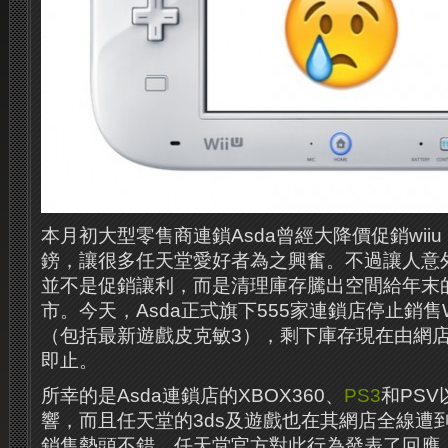
本月初大型零售商連鎖Asda曾經大降價促銷wiiu
鎊，讓很多任天堂愛好者為之興奮。不過讓人意外
並不是促銷讓利，而是清理庫存騰出空間給年末
市。今天，Asda正式旗下555家連鎖店停止銷售
（包括最新遊戲皮克敏3），剩下庫存現在由網店asd
即止。
所幸的是Asda連鎖店的XBOX360、
PS3
和PS
響，而且任天堂的3ds及遊戲也在其網店全線遭到
銷售勢頭不錯。任天堂官方對此行為發表了回應，