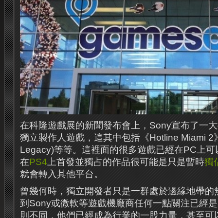
在科隆遊戲展的新聞發布會上，Sony宣布了一
獨立製作人遊戲，這其中包括《Hotline Miami 
Legacy)等等。這裡面的很多遊戲已經在PC上
在
PS4
上首發並獨占的作品很可能是只是暫時
獨
就會轉入其他平台。
曾幾何時，獨立開發者只是一群處於邊緣地帶的
到Sony或微軟等遊戲機廠商任何一點關注已經
則不同，他們已經成為行業的一股力量，甚至可