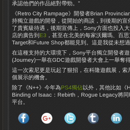
承認他們的作品絕對帶勁。”
《Retro City Rampage》開發者Brian Provin
持獨立遊戲的開發，從開始的商談，到後期的宣
了貴賓級待遇，後期宣傳上，Sony方面也投入
店的廣告到
E3
，甚至在北美的每家沃爾瑪、百思買、
Target和Future Shop都能見到。這是我從未想
在這種支持的大環境下，Sony平台獨立開發者
(Journey)一舉在GDC遊戲開發者大會上一舉奪
這一次索尼更是玩起了狠招，在科隆遊戲展，索
個展示的機會。
除了《N++》今年為
PS4
獨佔
以外，其他比如《Hotl
Binding of Isaac：Rebirth，Rogue Lega
平台。