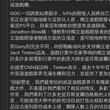
或遊戲機。
GDC一項調查結果顯示，53%的開發人員將自
尼正在盡可能地吸引這部分人群，獨立遊戲開發
索尼PS平台，與索尼和微軟的態度有直接關係。《
Jonathon Blow稱：“微軟對待獨立遊戲開發
立遊戲開發者關係方面的立場是：盡可能地榨乾
而Sony則完全不同，內部戰略傾向於支持獨立遊
Jack Tretton認為，遊戲行業中百家爭鳴的
許多許多個電影行業中的創意大師史提芬斯皮爾
在接受CNN採訪時，Tretton表示，過去十年
作室讓遊戲業界充滿生機和活力，並提供了更加
“回顧歷史，我們最害怕的就是遊戲業界只有幾
戲大作。不過還好我們看到了相反的情況。多虧
作室，我們看到了許多史提芬斯皮爾伯格般的人
意，可能僅憑大學中的研究項目就打造出精彩奇
品沒法達到那些成本上億，團隊人數上百的項目