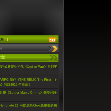
資訊
文章
ONY或將復刻初代《God of War》系列三
PG 新作《THE RELIC The First
an》預計2025 年推出！
畫《Spider-Man：Online》開發已終
ellblade 2》可能成為Xbox最重要的獨