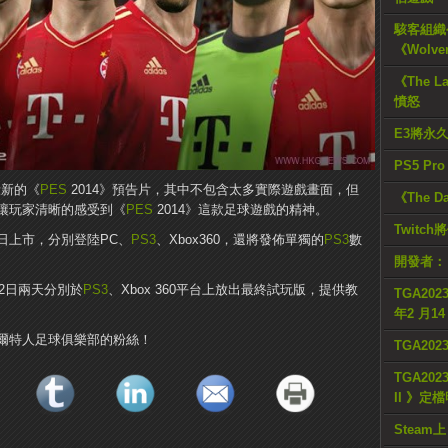
駭客組織公
《Wolve
《The L
憤怒
E3將永
PS5 Pr
段新的《
PES
2014》預告片，其中不包含太多實際遊戲畫面，但
《The D
讓玩家清晰的感受到《
PES
2014》這款足球遊戲的精神。
Twitc
0日上市，分別登陸PC、
PS3
、Xbox360，還將發佈單獨的
PS3
數
開發者：
12日兩天分別於
PS3
、Xbox 360平台上放出最終試玩版，提供教
TGA2023
年2 月1
特人足球​​俱樂部的粉絲！
TGA20
TGA2023
II 》定
Steam上