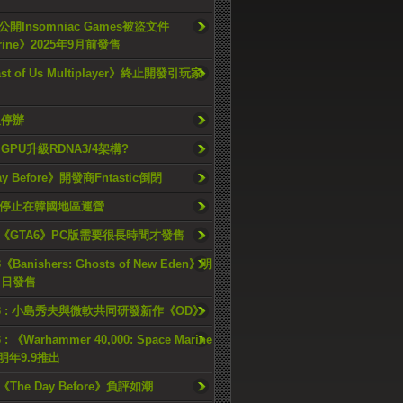
開Insomniac Games被盜文件
rine》2025年9月前發售
ast of Us Multiplayer》終止開發引玩家
久停辦
o GPU升級RDNA3/4架構?
ay Before》開發商Fntastic倒閉
h將停止在韓國地區運營
《GTA6》PC版需要很長時間才發售
《Banishers: Ghosts of New Eden》明
4 日發售
23 : 小島秀夫與微軟共同研發新作《OD》
 : 《Warhammer 40,000: Space Marine
檔明年9.9推出
《The Day Before》負評如潮