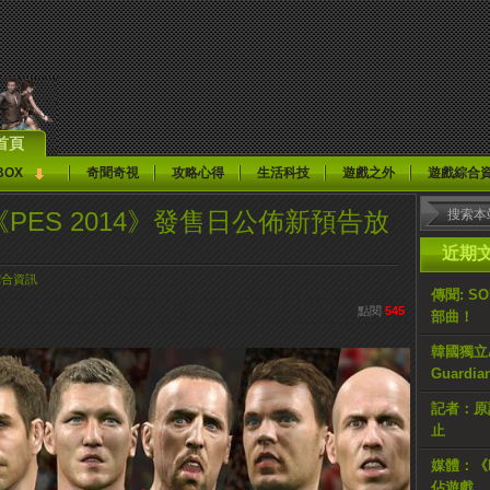
首頁
BOX
奇聞奇視
攻略心得
生活科技
遊戲之外
遊戲綜合
：《PES 2014》發售日公佈新預告​​放
近期
綜合資訊
傳聞: S
點閱
545
部曲！
韓國獨立AR
Guardi
記者：原計
止
媒體：《H
佔遊戲