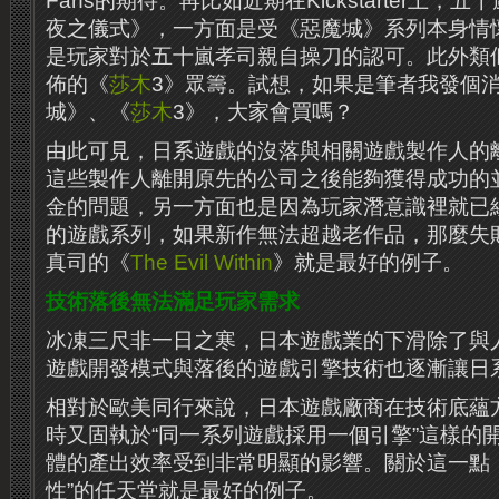
Fans的期待。再比如近期在Kickstarter上，
夜之儀式》，一方面是受《惡魔城》系列本身情
是玩家對於五十嵐孝司親自操刀的認可。此外類
佈的《
莎木
3》眾籌。試想，如果是筆者我發個
城》、《
莎木
3》，大家會買嗎？
由此可見，日系遊戲的沒落與相關遊戲製作人的
這些製作人離開原先的公司之後能夠獲得成功的
金的問題，另一方面也是因為玩家潛意識裡就已
的遊戲系列，如果新作無法超越老作品，那麼失
真司的《
The Evil Within
》就是最好的例子。
技術落後無法滿足玩家需求
冰凍三尺非一日之寒，日本遊戲業的下滑除了與
遊戲開發模式與落後的遊戲引擎技術也逐漸讓日
相對於歐美同行來說，日本遊戲廠商在技術底蘊
時又固執於“同一系列遊戲採用一個引擎”這樣的
體的產出效率受到非常明顯的影響。關於這一點
性”的任天堂就是最好的例子。