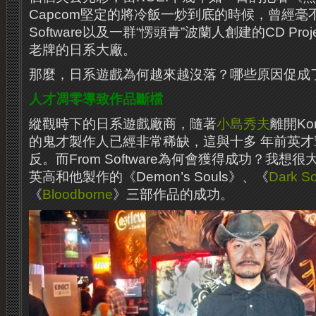
Capcom堅定的將冷飯一炒到底的時候，曾經毫不
Software以及一群“愣頭青”波蘭人創建的CD Pr
老牌的日系大廠。
那麼，日系遊戲為何越來越沒落？哪些原因促成
人才凋零導致作品斷檔
縱觀時下的日系遊戲廠商，隨著
小島秀夫
離開Ko
的鬼才製作人已經非常稀缺，這與十多 ​​年前英
反。而From Software為何會獲得成功？我
英高和他製作的《Demon’s Souls》、《
Dark So
《
Bloodborne
》三部作品的成功。