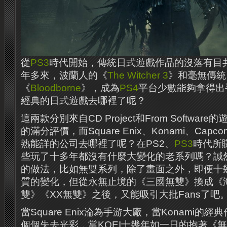
從
PS3
時代開始，傳統日式遊戲作品的沒落有目
年多來，波蘭人的《
The Witcher 3
》和毫無傳統
《
Bloodborne
》，成為
PS4
平台少數能夠拿得出
經典的日式遊戲去哪裡了呢？
這兩款分別來自CD Project和From Softwa
的滿分評價，而Square Enix、Konami、Cap
熟能詳的公司去哪裡了呢？在PS2、
PS3
時代所
些玩了十多年都沒有什麼大變化的老系列嗎？誠
的做法，比如無雙系列，除了畫面之外，即便十
質的變化，但從永無止境的《三國無雙》換成《
雙》《XX無雙》之後，又能吸引大批Fans了吧
當Square Enix淪為手游大廠，當Konami
個個失去光彩，當KOEI十幾年如一日的抱著《