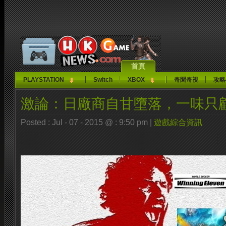
首頁
PLAYSTATION
Switch
XBOX
奇聞奇視
攻略
激論：日廠商自甘墮落，一味只
Posted : Jul - 07 - 2015 @ : 9:50 pm |
遊戲綜合資訊