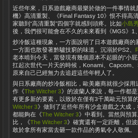
近些年來，日系遊戲廠商最樂於做的一件事情就是
機》高清重製、《Final Fantasy 10》恨不
家聽到“高清重製”四個字就感到頭疼。比如
小島
後，我們很可能會在不久的未來看到《MGS》1、
炒冷飯這種現象，一方面說明了日本遊戲廠商的
一方面也散發著黔驢技窮的味道。沉溺於PS2、
老本啃到今天，當發現有幾個原本不起眼的“小屁
扛起次世代一片天的時候，Konami、Capcom、Sq
原來自己已經無力去追趕這些年輕人了。
與日系廠商的炒冷飯相比，歐美廠商就很少採用
作《
The Witcher 3
》的波蘭人來說，每一作都是
有更多新的要素，以致於在僅有3千萬歐元預算
Witcher 3
》做到了近些年所有沙盒遊戲之大成，
都能夠在《
The Witcher 3
》中看到。當然與預算
比，《
The Witcher 3
》確實還有一定距離，但波
敢於拿所有家當去砸一款作品的勇氣令人敬佩。