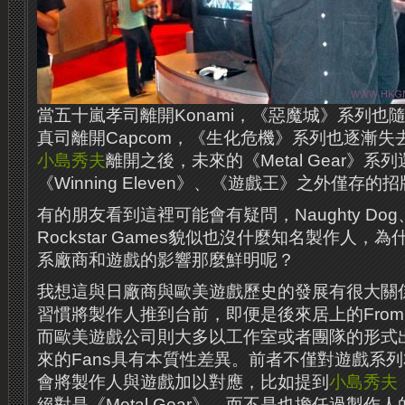
當五十嵐孝司離開Konami，《惡魔城》系列也
真司離開Capcom，《生化危機》系列也逐漸
小島秀夫
離開之後，未來的《Metal Gear》系列
《Winning Eleven》、《遊戲王》之外僅存的
有的朋友看到​​這裡可能會有疑問，Naughty Dog、C
Rockstar Games貌似也沒什麼知名製作人
系廠商和遊戲的影響那麼鮮明呢？
我想這與日廠商與歐美遊戲歷史的發展有很大關
習慣將製作人推到台前，即便是後來居上的From S
而歐美遊戲公司則大多以工作室或者團隊的形式
來的Fans具有本質性差異。前者不僅對遊戲系
會將製作人與遊戲加以對應，比如提到
小島秀夫
絕對是《Metal Gear》，而不是也擔任過製