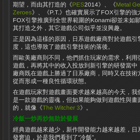
期望，而由其打造的《
PES
2014》、《
Metal Ge
Zeroes
》、《P.T.》也確實展示了FOX引擎的
FOX引擎推廣到全世界範圍的Konami卻並未
其打造之外，其它遊戲公司似乎並沒興趣。
正是因為這樣的原因，日系遊戲廠商對於遊戲引
度，這也導致了遊戲引擎技術的落後。
而歐美廠商則不同，他們抓住玩家的需求，利用
遊戲，再將其中的收入投放到新引擎的研發當中
廠商既在遊戲上勝過了日系廠商，同時又在技術
從而形成一種良性循環狀態。
在遊戲玩家對遊戲畫面要求越來越高的今天，我
是一款遊戲的靈魂，但如果能夠做到遊戲性與畫
的，就像《
The Witcher 3
》。
冷飯一炒再炒無助於發展
經典遊戲越來越少，新作開發能力越來越差，日
發窘迫，於是我們看到了“冷飯”。