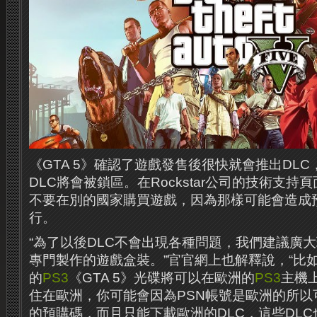
《GTA 5》確認了遊戲發售後很快就會推出DLC，但
DLC將會被鎖區。在Rockstar公司的技術支
不要在別的國家購買遊戲，因為那樣可能會造成預
行。
“為了以後DLC不會出現各種問題，​​​​我們建議
專門製作的遊戲盒裝。”官官網上也解釋說，“比
的
PS3
《GTA 5》光碟將可以在歐洲的
PS3
主機
住在歐洲，你可能會因為PSN帳號是歐洲的所以
的預購碼，而且只能下載歐洲的DLC，這些DL