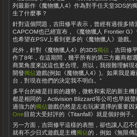
列最新作《魔物獵人4》作為對手任天堂3DS的獨
生了什麼事？
針對這個問題，吉田修平表示，曾​​經有過很多
CAPCOM也已經宣布，《魔物獵人 Frontier 
也希望在PSV上看到更多的《魔物獵人》遊戲。
此外，針對《魔物獵人4》的3DS
獨佔
，吉田修平
作了8年，在這期間，幾乎所有的第三方廠商都
商業角度來說這也更合理。所以，我很難理解現
開發
獨佔
遊戲(例如《魔物獵人4》)。如果我是
台，對現在他們的決定我不明白。”
多平台的確是目前的趨勢，微軟和索尼的新主機
都是相同的，Activision Blizzard等公司也早
過強力的
獨佔
遊戲仍然是左右玩家選擇的重要因
One
目前大受好評的《Titanfall》就是個好例子。
另一方面，吉田修平這樣的表態，卻也讓人忍不
就有不少日式遊戲是主機
獨佔
的，例如《無限傳說》