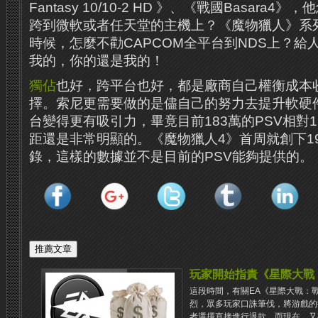
Fantasy 10/10-2 HD 》、《戰國Basara
跨到微軟或者任天堂的主機上？《魔物獵人》系列
時候，怎麼不勸CAPCOM全平台到NDS上？給
我的，你的還是我的！
獨佔
也好，跨平台也好，都是廠商自己權衡成本
擇。索尼更需要做的是儘自己的努力去提升軟硬
台變得更有吸引力，畢竟目前183萬的PSV相對1
距還是非常明顯的。《魔物獵人4》首周就創下1
錄，這樣的數據並不是目前的PSV能夠提供的。
玩家開始指責《星際大戰
這段時間，有關EA《星際大戰：戰
烈，眾多玩家口誅筆伐，將游戲的
者選擇直接進行退款。而現在，又