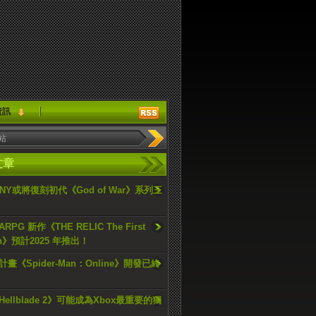
資訊
文章
ONY或將復刻初代《God of War》系列三
PG 新作《THE RELIC The First
an》預計2025 年推出！
畫《Spider-Man：Online》開發已終
ellblade 2》可能成為Xbox最重要的獨