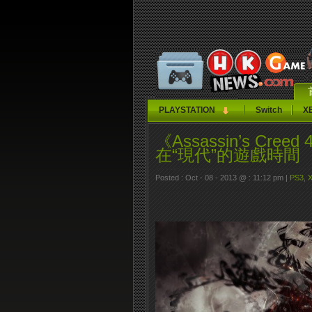
PLAYSTATION
Switch
X
《Assassin’s Cree
在“現代”的遊戲時間
Posted : Oct - 08 - 2013 @ : 11:12 pm |
PS3
,
X