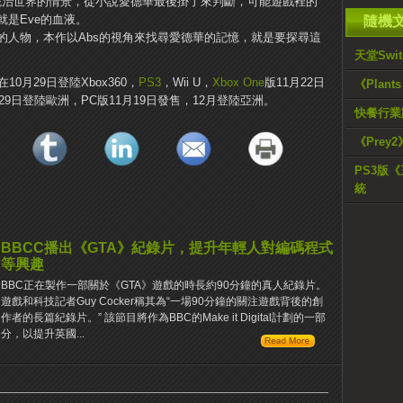
諾統治世界的情景，從小說愛德華最後掛了來判斷，可能遊戲裡的
是Eve的血液。
隨機
的人物，本作以Abs的視角來找尋愛德華的記憶，就是要探尋這
天堂Swi
ag》將在10月29日登陸Xbox360，
PS3
，Wii U，
Xbox One
版11月22日
《Plant
月29日登陸歐洲，PC版11月19日發售，12月登陸亞洲。
快餐行業
《Prey
PS3版
統
BBCC播出《GTA》紀錄片，提升年輕人對編碼程式
等興趣
BBC正在製作一部關於《GTA》遊戲的時長約90分鐘的真人紀錄片。
遊戲和科技記者Guy Cocker稱其為“一場90分鐘的關注遊戲背後的創
作者的長篇紀錄片。” 該節目將作為BBC的Make it Digital計劃的一部
分，以提升英​​國...