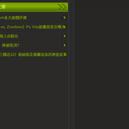
文章
tch各大媒體評價
s vs. Zombies》Ps Vita版畫面首次曝光
踏入自動化
2》將被取消?
《三國志12》新細節及截圖追加武將提拔系