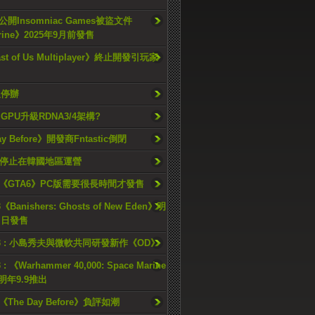
開Insomniac Games被盜文件
rine》2025年9月前發售
ast of Us Multiplayer》終止開發引玩家
久停辦
o GPU升級RDNA3/4架構?
ay Before》開發商Fntastic倒閉
h將停止在韓國地區運營
《GTA6》PC版需要很長時間才發售
《Banishers: Ghosts of New Eden》明
4 日發售
23 : 小島秀夫與微軟共同研發新作《OD》
 : 《Warhammer 40,000: Space Marine
檔明年9.9推出
《The Day Before》負評如潮