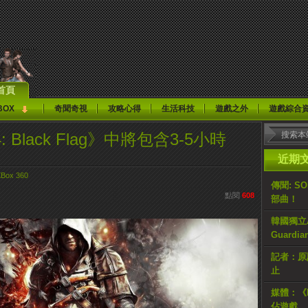
首頁
BOX
奇聞奇視
攻略心得
生活科技
遊戲之外
遊戲綜合
d 4: Black Flag》中將包含3-5小時
近期
Box 360
傳聞: S
點閱
608
部曲！
韓國獨立AR
Guardi
記者：原計
止
媒體：《H
佔遊戲