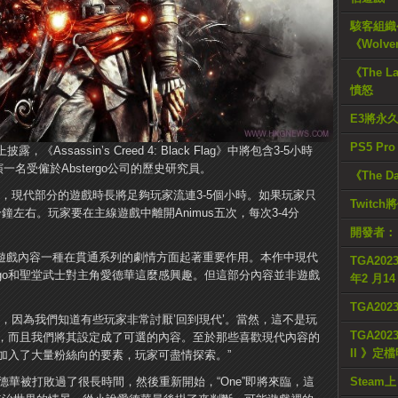
駭客組織公
《Wolve
《The L
憤怒
E3將永
PS5 Pr
露，《Assassin’s Creed 4: Black Flag》中將包含3-5小時
一名受僱於Abstergo公司的歷史研究員。
《The D
，現代部分的遊戲時長將足夠玩家流連3-5個小時。如果玩家只
Twitc
鐘左右。玩家要在主線遊戲中離開Animus五次，每次3-4分
開發者：
現代部分的遊戲內容一種在貫通系列的劇情方面起著重要作用。本作中現代
TGA2023
ergo和聖堂武士對主角愛德華這麼感興趣。但這部分內容並非遊戲
年2 月1
TGA20
，因為我們知道有些玩家非常討厭’回到現代’。當然，這不是玩
TGA2023
，而且我們將其設定成了可選的內容。至於那些喜歡現代內容的
II 》定
加入了大量粉絲向的要素，玩家可盡情探索。”
德華被打敗過了很長時間，然後重新開始，“One”即將來臨，這
Steam上