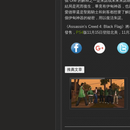
個“One”的解釋之一是朱諾或未來朱
結局是死而復生，畢竟有伊甸神器，也就
愛德華還是聖殿騎士和刺客都想要了解
個伊甸神器的秘密，用以復活朱諾。
《Assassin’s Creed 4: Black Fl
發售，
PS4
版11月15日登陸北美，11