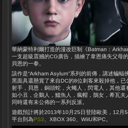
華納蒙特利爾打造的漫改巨制《Batman：Arkham 
一支超級震撼的CG廣告，描繪了韋恩痛失父母
貝恩的一拳。
該作是“Arkham Asylum”系列的前傳，講述
黑面具還懸賞了來自DC的8位刺客來殺掉他，已
射手，貝恩，銅頭蛇，火蠅人，閃電人，其他還
如小丑，企鵝人，鱷魚人，瘋帽，鵲女，希瓦夫
同時還有未公佈的一系列反派。
遊戲預計將於2013年10月25日登陸歐美，12
平台則為
PS3
、XBOX 360、WiiU和PC。