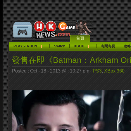
首頁
PLAYSTATION
Switch
XBOX
奇聞奇視
攻略
發售在即《Batman：Arkham Ori
Posted : Oct - 18 - 2013 @ : 10:27 pm |
PS3
,
XBox 360