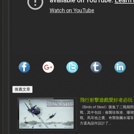
飛行射擊遊戲愛好者必玩《Bir
《Birds of Steel》匯集了
戰，其中包括：偷襲珍珠港、珊瑚
戰、馬耳他之鷹、奇襲魯爾水壩等
方還為該作設計了...