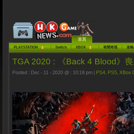
首頁
PLAYSTATION
Switch
XBOX
奇聞奇視
攻略
TGA 2020 : 《Back 4 Blood
Posted : Dec - 11 - 2020 @ : 10:18 pm |
PS4
,
PS5
,
XBox 