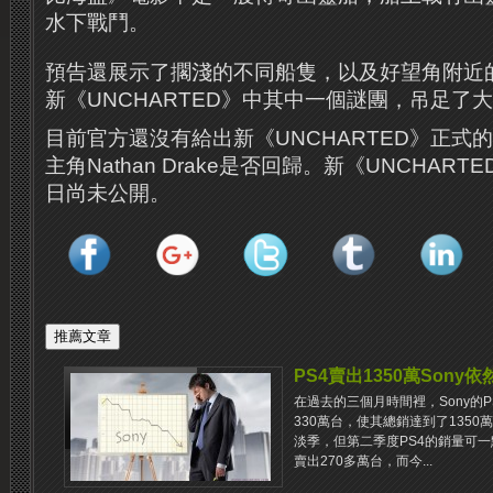
水下戰鬥。
預告還展示了擱淺的不同船隻，以及好望角附近
新《UNCHARTED》中其中一個謎團，吊足了
目前官方還沒有給出新《UNCHARTED》正式
主角Nathan Drake是否回歸。新《UNCHART
日尚未公開。
PS4賣出1350萬Sony
在過去的三個月時間裡，Sony的
330萬台，使其總銷達到了135
淡季，但第二季度PS4的銷量可一點
賣出270多萬台，而今...