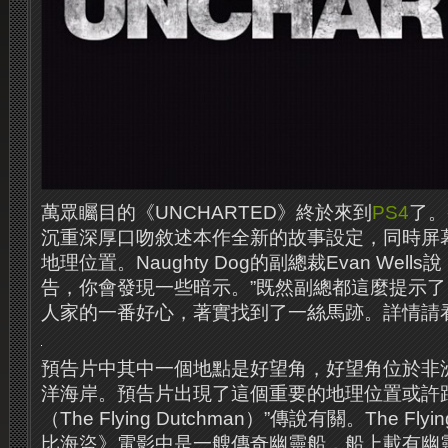
萬眾矚目的《UNCHARTED》終於來到
PS4
了。
沉重深厚口吻敘述本作全新的故事設定，同時屏
地理位置。Naughty Dog的副總裁Evan Wel
告，你會發現一些暗示。”既然副總都這麼提示
人家的一番好心，著實找到了一絲馬跡。詳情請
預告片中其中一個地點是好望角，好望角位於非
洋海岸。預告片出現了這個重要的地理位置或許
（The Flying Dutchman）”傳說有關。The Fly
比海盜》電影中是一艘傳奇幽靈船，船上載有幽