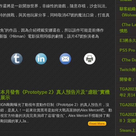
作還將是一款開放世界，非線性的遊戲，隨意存檔，沙盒玩法。
駭客組織公
特的挑戰，與其他玩家分享，同時取消47號的魔法口袋，打造真
《Wolve
《The L
赦免”的作品，因為介紹裡戴安娜還在，所以該作可能是前傳作
憤怒
新版《Hitman》電影採用同樣的劇情，該片47號扮演者為
E3將永
PS5 Pr
《The D
Twitc
開發者：
TGA2023
本月發售《Prototype 2》真人預告片及“虐殺”實機
年2 月1
展示
TGA20
IGN剛剛曝光了動視年度動作巨制《Prototype 2》的真人預告片，沒
錯，是真人！一起來欣賞黑哥是如何大戰高富帥的Alex Mercer吧。 動
TGA2023
視官方特邀的演員完美演繹了這場“復仇”，Alex Mercer不惜殺掉了剛
II 》定
剛回國的軍人Ja...
Steam上