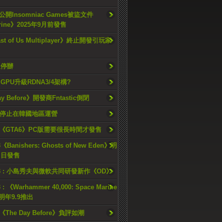
開Insomniac Games被盜文件
rine》2025年9月前發售
ast of Us Multiplayer》終止開發引玩家
久停辦
o GPU升級RDNA3/4架構?
ay Before》開發商Fntastic倒閉
h將停止在韓國地區運營
《GTA6》PC版需要很長時間才發售
《Banishers: Ghosts of New Eden》明
4 日發售
23 : 小島秀夫與微軟共同研發新作《OD》
 : 《Warhammer 40,000: Space Marine
檔明年9.9推出
《The Day Before》負評如潮