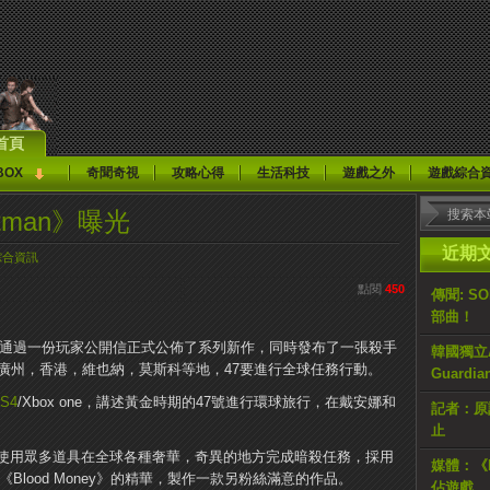
首頁
BOX
奇聞奇視
攻略心得
生活科技
遊戲之外
遊戲綜合
tman》曝光
近期
綜合資訊
點閱
450
傳聞: S
部曲！
ctive今日通過一份玩家公開信正式公佈了系列新作，同時發布了一張殺手
韓國獨立AR
廣州，香港，維也納，莫斯科等地，47要進行全球任務行動。
Guardi
S4
/Xbox one，講述黃金時期的47號進行環球旅行，在戴安娜和
記者：原計
止
使用眾多道具在全球各種奢華，奇異的地方完成暗殺任務，採用
媒體：《H
》，《Blood Money》的精華，製作一款另粉絲滿意的作品。
佔遊戲