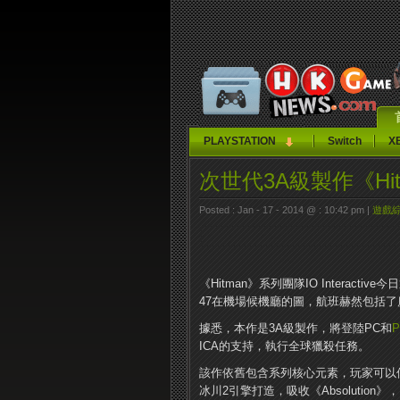
PLAYSTATION
Switch
X
次世代3A級製作《Hi
Posted : Jan - 17 - 2014 @ : 10:42 pm |
遊戲
《Hitman》系列團隊IO Intera
47在機場候機廳的圖，航班赫然包括了
據悉，本作是3A級製作，將登陸PC和
P
ICA的支持，執行全球獵殺任務。
該作依舊包含系列核心元素，玩家可以
冰川2引擎打造，吸收《Absolution