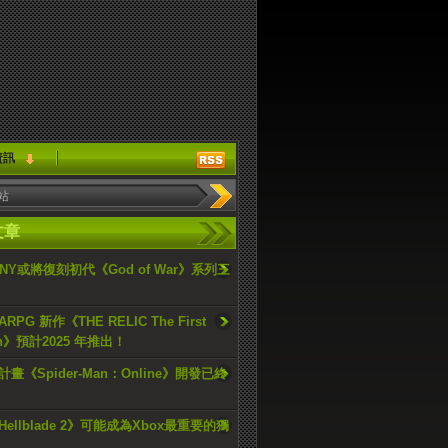
資訊
文章
ONY或將復刻初代《God of War》系列三
PG 新作《THE RELIC The First
an》預計2025 年推出！
畫《Spider-Man：Online》開發已終
ellblade 2》可能成為Xbox最重要的獨