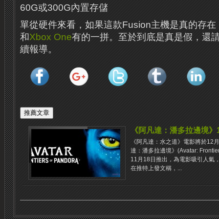
60G或300G內置存儲
單從硬件來看，如果這款Fusion主機是真的存
和
Xbox One
有的一拼。至於到底是真是假，還
續報導。
《阿凡達：潘多拉邊境》1
《阿凡達：水之道》電影將於12
達：潘多拉邊境》(Avatar: Fronti
11月18日推出，為電影吸引人氣，進
在推特上發文稱，...