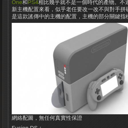
One
和
PS4
相比幾乎就不是一個時代的產物。不
新主機配置來看，似乎老任要改一改不與對手拼
是這款謠傳中的主機的配置，主機的部分關鍵指
網絡配圖，無任何真實性保證
Fusion DS：