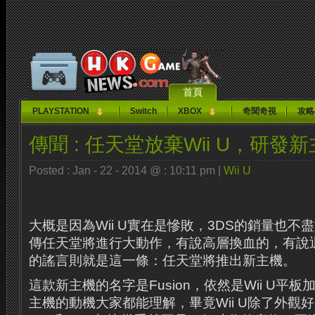
首頁
PLAYSTATION
Switch
XBOX
奇聞奇視
攻略
傳聞 : 任天堂放棄Wii U，研發
Posted : Jan - 22 - 2014 @ : 10:11 pm |
Wii U
大概是因為Wii U實在是慘敗，3DS的銷量也
傳任天堂將進行大動作，有說高層換血的，有說
的謠言則就是這一條：任天堂將推出新主機。
這款新主機的名字是Fusion，依然是Wii U平
主機的動機大家都能理解，畢竟Wii U除了外觀