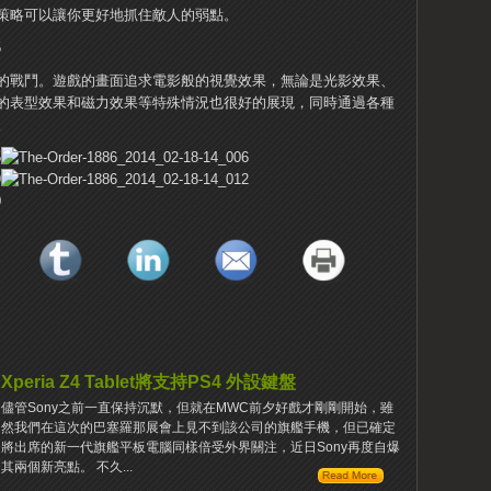
策略可以讓你更好地抓住敵人的弱點。
的戰鬥。遊戲的畫面追求電影般的視覺效果，無論是光影效果、
的表型效果和磁力效果等特殊情況也很好的展現，同時通過各種
。
Xperia Z4 Tablet將支持PS4 外設鍵盤
儘管Sony之前一直保持沉默，但就在MWC前夕好戲才剛剛開始，雖
然我們在這次的巴塞羅那展會上見不到該公司的旗艦手機，但已確定
將出席的新一代旗艦平板電腦同樣倍受外界關注，近日Sony再度自爆
其兩個新亮點。 不久...