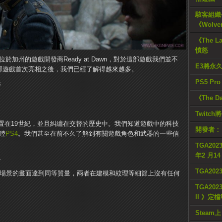
駭客組織公
《Wolve
《The L
憤怒
來自位於加州的遊戲開發商Ready at Dawn，對於這部遊戲我們並不
E3將永
這部遊戲首次亮相之後，我們已經了解得越來越多。
PS5 Pr
《The D
Twitc
置在19世紀，並且糾纏在交替的歷史中。我們知道遊戲中的科技
開發者：
陸
PS4
。我們甚至在前不久了解到有關遊戲角色和武器的一些信
TGA2023
年2 月1
TGA20
和動畫場景的畫面達到同等質量，兩者在建模和紋理等細節上沒有任何
TGA2023
II 》定
Steam上