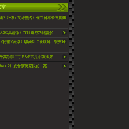
文章
龍7 外傳 : 英雄無名》僅在日本發售實體
人3G高清版》在線遊戲功能講解
om《街霸X鐵拳》騙錢DLC被破解，現要封
千萬別買二手PS4!它是小強溫床
 Wars 2》或會讓玩家眼前一亮