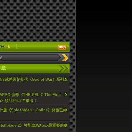
資訊
文章
ONY或將復刻初代《God of War》系列三
PG 新作《THE RELIC The First
an》預計2025 年推出！
畫《Spider-Man：Online》開發已終
ellblade 2》可能成為Xbox最重要的獨