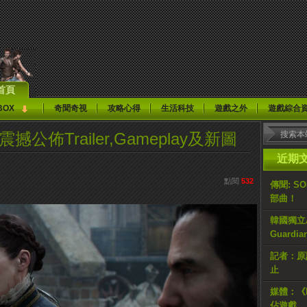
首頁
BOX
奇聞奇視
攻略心得
生活科技
遊戲之外
遊戲綜合
6》震撼公佈Trailer,Gameplay及新圖
近期
點閱
532
傳聞: S
部曲！
韓國獨立AR
Guardi
記者：原計
止
媒體：《H
佔遊戲