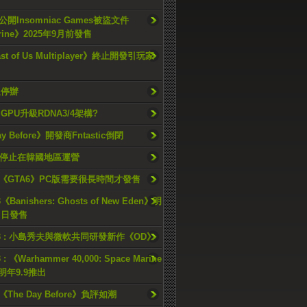
開Insomniac Games被盜文件
rine》2025年9月前發售
ast of Us Multiplayer》終止開發引玩家
久停辦
o GPU升級RDNA3/4架構?
ay Before》開發商Fntastic倒閉
h將停止在韓國地區運營
《GTA6》PC版需要很長時間才發售
《Banishers: Ghosts of New Eden》明
4 日發售
23 : 小島秀夫與微軟共同研發新作《OD》
 : 《Warhammer 40,000: Space Marine
檔明年9.9推出
《The Day Before》負評如潮