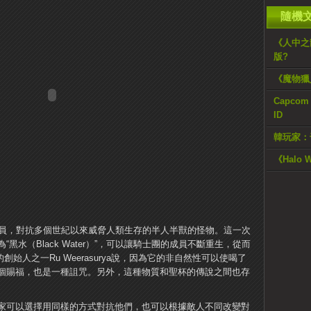
隨機
《人中之
版?
《魔物獵
Capc
ID
韓玩家：
《Halo
”的一員，對抗多個世紀以來威脅人類生存的半人半獸的怪物。這一次
黑水（Black Water）”，可以讓騎士團的成員不斷重生，從而
室的創始人之一Ru Weerasurya說，因為它的非自然性可以使喝了
個賜福，也是一種詛咒。另外，這種物質和聖杯的傳說之間也存
家可以選擇用同樣的方式對抗他們，也可以根據敵人不同改變對