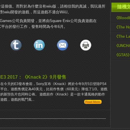
於這個值。
而對於為什麼沒有wiiu版，請相信我的真誠，我玩過所
隨機
針對wiiu開發的遊戲，而這遊戲不適合WiiU。
《Bloo
rtight Games公司負責開發，並將由Square Enix公司負責遊戲在
與PC平台的發行工作，發售時間為今年6月。
《The H
《The L
《UNCHA
《GTA
E3 2017：《Knack 2》9月發售
在今天的E3發布會前，Sony宣布《Knack》將於今年9月5日登陸PS4
平台。遊戲售價定為40美元，比前作售價（60美元）降低了1/3。遊戲
的新預告片也同時公佈。 遊戲前作《Knack》是一款卡通風格的動作
遊戲，遊戲的戰鬥風...