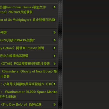
開Insomniac Games被盜文件
rine》2025年9月前發售
ast of Us Multiplayer》終止開發引玩家
久停辦
o GPU升級RDNA3/4架構?
ay Before》開發商Fntastic倒閉
h將停止在韓國地區運營
《GTA6》PC版需要很長時間才發售
《Banishers: Ghosts of New Eden》明
4 日發售
23 : 小島秀夫與微軟共同研發新作《OD》
 : 《Warhammer 40,000: Space Marine
檔明年9.9推出
《The Day Before》負評如潮