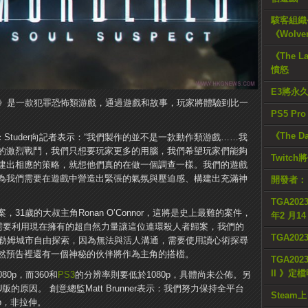
駭客組織公
《Wolve
《The L
憤怒
E3將永
 Suspect》是一款犯罪恐怖類游戲，通過遊戲和故事，玩家將體驗到比一
PS5 Pr
《The D
人Eric Studer向記者表示：“我們製作的並不是一款動作類游戲……我
的激烈戰鬥，我們只想要玩家更多的用腦，我們希望玩家們能夠
Twitc
建出相應的策略，就想他們真的在做一個調查一樣。我們的遊戲
為我們需要在遊戲中營造出緊張的氣氛與壓迫感、構建出充滿神
開發者：
TGA2023
1歲的大叔主角Ronan O’Connor，這將是史上最難的案件，
年2 月1
需要利用現在擁有的超自然力量讓這位連環殺人者歸案，我們的
TGA20
塞勒姆城市自由探索，因為無法與活人溝通，需要使用讀心術探尋
然預告裡還有一個神秘的伙伴將作為主角的搭檔。
TGA2023
II 》定
1080p，而360和
PS3
的分辨率則要低於1080p，具體尚未公佈。
另
iU版的原因。
創意總監Matt Brunner表示：我們努力保持全平台
Steam上
0p，非拉伸。