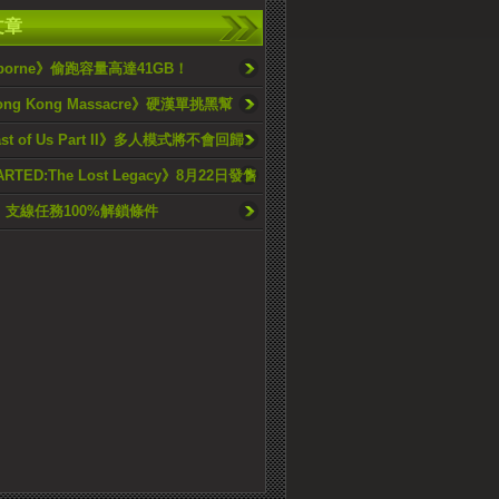
文章
dborne》偷跑容量高達41GB！
ong Kong Massacre》硬漢單挑黑幫
ast of Us Part II》多人模式將不會回歸
RTED:The Lost Legacy》8月22日發售
5》支線任務100%解鎖條件