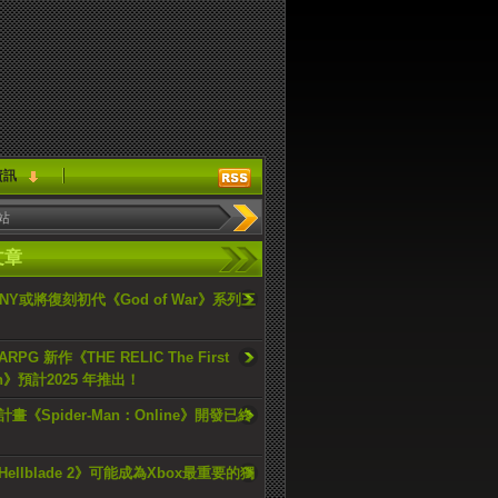
資訊
文章
ONY或將復刻初代《God of War》系列三
PG 新作《THE RELIC The First
an》預計2025 年推出！
畫《Spider-Man：Online》開發已終
ellblade 2》可能成為Xbox最重要的獨