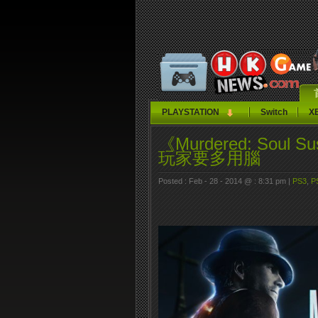
PLAYSTATION
Switch
X
《Murdered: So
玩家要多用腦
Posted : Feb - 28 - 2014 @ : 8:31 pm |
PS3
,
P