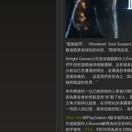
“毫無疑問，《Murdered: Soul
般遊戲更為深刻的內容。”開發商說道。
Airtight Games公司資深遊戲製作
們不想把遊戲做得很難通關。沒有過多
分析自己所遭遇的情況，並通過思考構
是慢節奏的……這是我們有意為之，因
秘和陰謀的世界。”
本作將操控一位已經掛掉的人來進行辦案，3
因為要捉拿的兇殺是把“你”殺了的人。
主角才能得以超脫，在19世紀的美國
一些證人的記憶，當然也能控制人，當
Xbox One
和PlayStation 4版本都同為
外遊戲製作人Brunner解釋為何沒有Wi
的平衡性，
PS4
、XBOX同為原生108