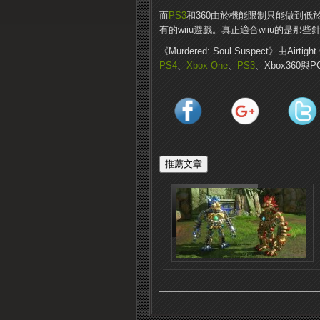
而
PS3
和360由於機能限制只能做到低
有的wiiu遊戲。
真正適合wiiu的是那些
《Murdered: Soul Suspect》由Ai
PS4
、
Xbox One
、
PS3
、Xbox360