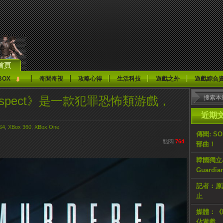
首頁
BOX
奇聞奇視
攻略心得
生活科技
遊戲之外
遊戲綜合
ul Suspect》是一款犯罪恐怖類游戲，
近期
S4
,
XBox 360
,
XBox One
傳聞: S
點閱
764
部曲！
韓國獨立AR
Guardi
記者：原計
止
媒體：《H
佔遊戲