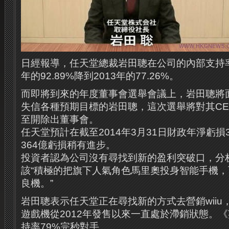
日經報導，任天堂總裁岩田聰在公司的內部支持率
年的92.89%降到2013年的77.26%。
而即將到來的年度董事會選舉會議上，岩田聰將面
失信各種預期目標的岩田聰，這次選舉將對其C
至開除出董事會。
任天堂預計在截至2014年3月31日財政年淨虧損
364億虧損稍有進步。
投資者認為公司沒有尋找到新的盈利突破口，分
該“積極的把旗下人氣角色馬里奧投身智能手機
良機。”
岩田聰表示任天堂正在尋找新的方式去營銷wiiu，
遊戲機從2012年發售以來一直處於滯銷狀態。
《
持率79%完秒對手。