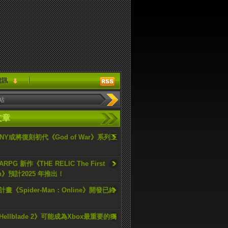
資訊
文章
ONY或將復刻初代《God of War》系列三
PG 新作《THE RELIC The First
an》預計2025 年推出！
畫《Spider-Man：Online》開發已終
ellblade 2》可能成為Xbox最重要的獨