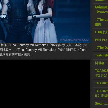
駭客組織公
《Wolve
《The L
憤怒
E3將永
PS5 Pr
作《Final Fantasy VII Remake》的全新演示視頻，本次公佈
《The D
Final Fantasy VII Remake》的戰鬥畫面與《Final
與打擊感都有著不錯的表現。
Twitc
開發者：
TGA2023
年2 月1
TGA20
TGA2023
II 》定
Steam上