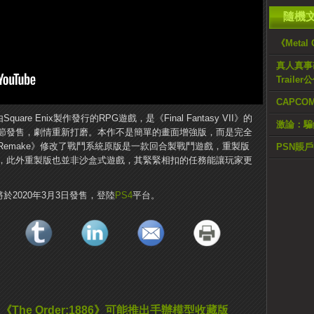
隨機
《Metal 
真人真事改編
Trailer
CAPC
款由Square Enix製作發行的RPG遊戲，是《Final Fantasy VII》的
激論：騙
節發售，劇情重新打磨。本作不是簡單的畫面增強版，而是完全
 VII Remake》修改了戰鬥系統原版是一款回合製戰鬥遊戲，重製版
PSN賬
，此外重製版也並非沙盒式遊戲，其緊緊相扣的任務能讓玩家更
第一章將於2020年3月3日發售，登陸
PS4
平台。
《The Order:1886》可能推出手辦模型收藏版