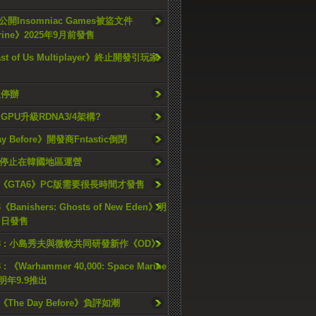
開Insomniac Games被盜文件
rine》2025年9月前發售
ast of Us Multiplayer》終止開發引玩家
久停辦
o GPU升級RDNA3/4架構?
ay Before》開發商Fntastic倒閉
h將停止在韓國地區運營
《GTA6》PC版需要很長時間才發售
《Banishers: Ghosts of New Eden》明
4 日發售
23 : 小島秀夫與微軟共同研發新作《OD》
 : 《Warhammer 40,000: Space Marine
檔明年9.9推出
《The Day Before》負評如潮