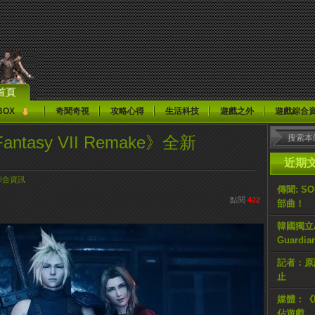
首頁
BOX
奇聞奇視
攻略心得
生活科技
遊戲之外
遊戲綜合
Fantasy VII Remake》全新
近期
綜合資訊
傳聞: S
點閱
422
部曲！
韓國獨立AR
Guardi
記者：原計
止
媒體：《H
佔遊戲