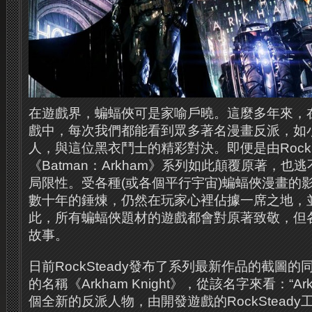
在遊戲界，蝙蝠俠可是家喻戶曉。這麼多年來，
戲中，每次我們都能看到眾多著名漫畫反派，如
人，與這位黑衣鬥士的精彩對決。即便是由RockS
《Batman：Arkham》系列如此顛覆原著，
局限性。受各種(或各個平行宇宙)蝙蝠俠漫畫的
數十年的錘煉，仍然在玩家心裡佔據一席之地，
此，所有蝙蝠俠題材的遊戲都會對原著致敬，但
故事。
日前RockSteady發布了系列最新作品的截圖
的名稱《Arkham Knight》，從該名字來看：“Arkh
個全新的反派人物，由開發遊戲的RockStead