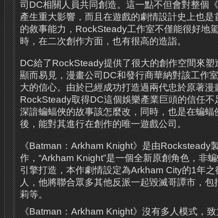
司DC相關人員共同創造。這一點不但會對整個
產生重大影響，而且在遊戲的劇情設計史上也是
的敘事能力，RockSteady工作室不僅能很好
時，在二次創作方面，也有很高的造詣。
DC給了RockSteady提供了很大的創作空間
顯而易見，漫畫公司DC和發行商華納對該工作
大的信心。由於已經成功打造過兩代忠於原著漫
RockSteady取得DC這個娛樂產業巨頭的信
深諳蝙蝠俠的故事該怎麼改，同時，也是在蝙蝠俠
後，能對其進行在創作的唯一遊戲公司。
《Batman：Arkham Knight》是由Rockstea
作，“Arkham Knight”是一個全新原創角色，
引擎打造，本作劇情設定為Arkham City的1
人，他將聯合眾多其他反派一起毀滅哥譚市，包
莉等。
《Batman：Arkham Knight》沒有多人模