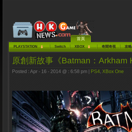
首頁
PLAYSTATION
Switch
XBOX
奇聞奇視
攻略
原創新故事《Batman：Arkham 
Posted : Apr - 16 - 2014 @ : 6:58 pm |
PS4
,
XBox One