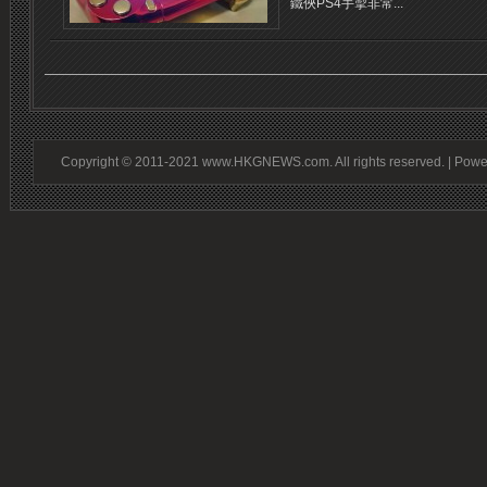
鐵俠PS4手掣非常...
Copyright © 2011-2021 www.HKGNEWS.com. All rights reserved. | Pow