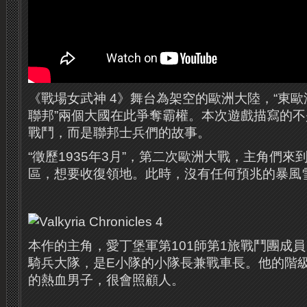
《戰場女武神 4》舞台為架空的歐洲大陸，“東歐
聯邦”兩個大國在此爭奪霸權。本次遊戲描寫的不
戰鬥，而是聯邦士兵們的故事。
“徵歷1935年3月”，第二次歐洲大戰，主角們
區，想要收復領地。此時，沒有任何預兆的暴風
本作的主角，愛丁堡軍第101師第1旅戰鬥團成員
騎兵大隊，是E小隊的小隊長兼戰車長。他的階
的熱血男子，很會照顧人。