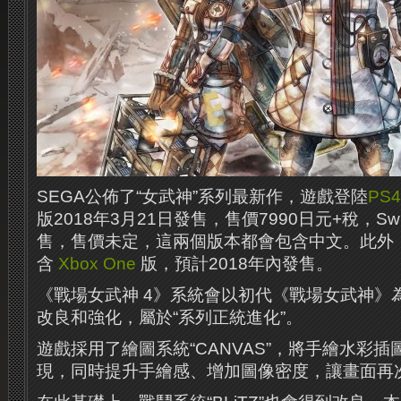
SEGA公佈了“女武神”系列最新作，遊戲登陸
PS4
版2018年3月21日發售，售價7990日元+稅，Swi
售，售價未定，這兩個版本都會包含中文。此外
含
Xbox One
版，預計2018年內發售。
《戰場女武神 4》系統會以初代《戰場女武神》
改良和強化，屬於“系列正統進化”。
遊戲採用了繪圖系統“CANVAS”，將手繪水彩插
現，同時提升手繪感、增加圖像密度，讓畫面再