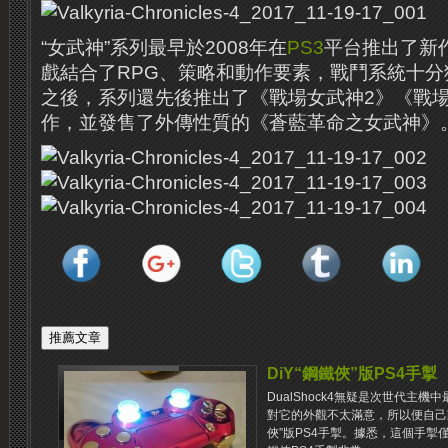
“女武神”系列最早於2008年在
PS3
平台推出了新
戲結合了RPG、策略和動作要素，戰鬥系統十
之後，系列還先後推出了《戰場女武神2》《戰場
作，並發售了外傳性質的《蒼藍革命之女武神》
DiY“鋼鐵俠”版PS4手掣
DualShock4無疑是次世代主
對它的外觀不太滿意，所以便自己
俠”版PS4手掣。據悉，這個手掣僅