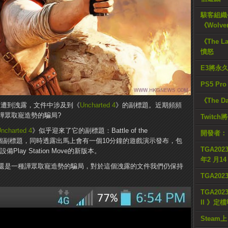
駭客組織公
《Wolve
《The L
憤怒
E3將永
PS5 Pr
《The D
前遭到洩露，文件中涉及到《
Uncharted 4
》的副標題。近期頻頻
譁眾取寵造勢的騙局?
Twitc
ncharted 4
》似乎迎來了它的副標題：Battle of the
開發者：
洩露這個副標題，同時透露出馬上會有一個10分鐘的遊戲演示發布，包
TGA2023
備Play Station Move的新版本。
年2 月1
還是一種譁眾取寵造勢的騙局，對於這個洩露的文件我們仍保持
TGA20
TGA2023
II 》定
Steam上