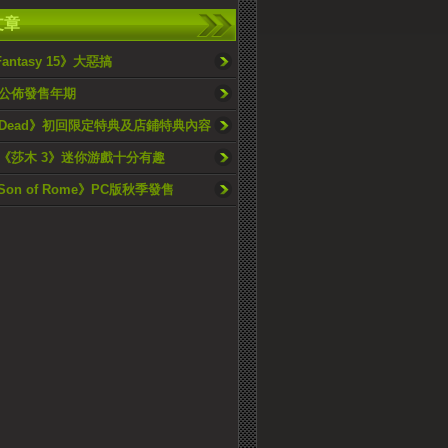
文章
 Fantasy 15》大惡搞
公佈發售年期
r Dead》初回限定特典及店鋪特典內容
《莎木 3》迷你游戲十分有趣
 Son of Rome》PC版秋季發售