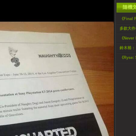
隨機
《Final
多款大作
《Neve
鈴木裕：
《Ryse: