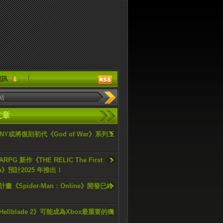
資訊
文章
ONY或將復刻初代《God of War》系列三
PG 新作《THE RELIC The First
an》預計2025 年推出！
畫《Spider-Man：Online》開發已終
ellblade 2》可能成為Xbox最重要的獨