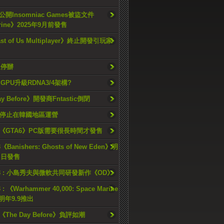
開Insomniac Games被盜文件
rine》2025年9月前發售
ast of Us Multiplayer》終止開發引玩家
久停辦
o GPU升級RDNA3/4架構?
ay Before》開發商Fntastic倒閉
h將停止在韓國地區運營
《GTA6》PC版需要很長時間才發售
《Banishers: Ghosts of New Eden》明
4 日發售
23 : 小島秀夫與微軟共同研發新作《OD》
 : 《Warhammer 40,000: Space Marine
檔明年9.9推出
《The Day Before》負評如潮