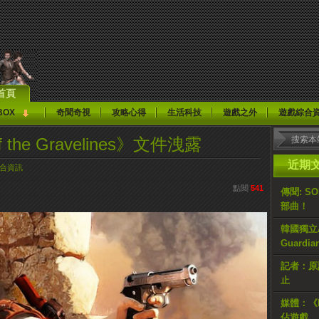
首頁
BOX
奇聞奇視
攻略心得
生活科技
遊戲之外
遊戲綜合
 of the Gravelines》文件洩露
近期
合資訊
點閱
541
傳聞: S
部曲！
韓國獨立AR
Guardi
記者：原計
止
媒體：《H
佔遊戲