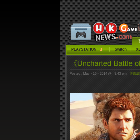
PLAYSTATION
Switch
X
《Uncharted Battle
Posted : May - 16 - 2014 @ : 9:43 pm |
遊戲綜