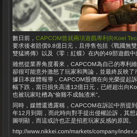
數日前，
CAPCOM曾就兩項遊戲專利向Koei T
要求後者賠償9.8億日元，且停售包括《戰國無
雙猛將傳》以及《零：紅蝶》在內的49部遊戲中
雖然從業界角度看來，CAPCOM為自己的專利
卻很可能意外激怒了玩家和輿論，並最終反映了
據日本媒體報導，CAPCOM股價在向光榮提起
幅下跌，當日損失高達12億日元，已經超出向Ko
也被玩家吐槽為“偷雞不成蝕渣米”。
同時，媒體還透露稱，CAPCOM在訴訟中所提
年12月到期，而此時向對手提出侵權訟訴，其想
圖明顯，而這或許也正是招惹玩家反感的原因。
http://www.nikkei.com/markets/company/inde