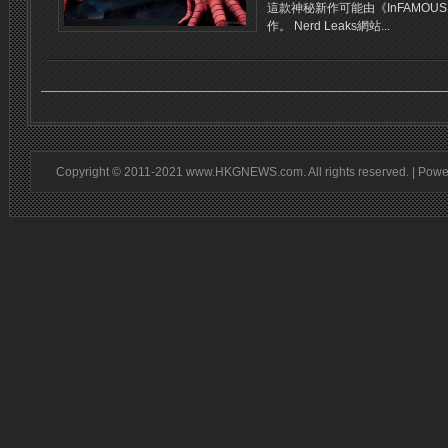
這款神秘新作可能由《InFAMOUS》
作。 Nerd Leaks網站...
Copyright © 2011-2021 www.HKGNEWS.com. All rights reserved. | Pow