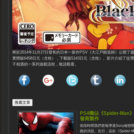
將於2014年11月27日發售的日本一新作PSV《大江戶鍛造師》公開
實體版6458日元（含稅），下載版5143日元（含稅）。影片介紹了
子相遇的一系列遊戲流程，敬請觀看。
PS4獨佔《Spider-Ma
發商製作
前段時間我們曾報導過Sony秘密開發
戲的消息。近日，這款《Spider