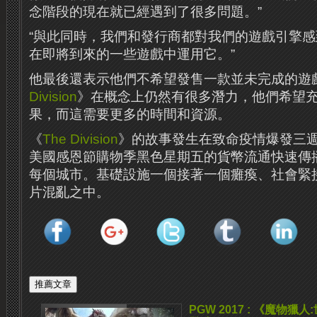
念階段的現在就已經遇到了很多問題。”
“與此同時，我們和發行商都對我們的遊戲引擎
在即將到來的一些遊戲中運用它。”
他最後還表示他們不希望發售一款並未完成的遊
Division
》在概念上仍然有很多潛力，他們希望
果，而這需要更多的時間和資源。
《
The Division
》的故事發生在致命疫情爆發三
美國感恩節購物季黑色星期五的貨幣流通快速傳
每個城市。基礎設施一個接著一個癱瘓、社會緊
片混亂之中。
PGW 2017 : 《魔物獵