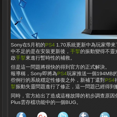
Sony在5月初的
PS4
1.70系統更新中為玩家帶
中不足的是在安裝更新後，
手掣
的振動變得不靈
啟
手掣
來進行暫時性的補救。
但是這一問題將很快的得到官方的正式解決。
報導稱，Sony即將為
PS4
玩家推送一個194MB
些例行的系統穩定性修復之外，新補丁還對
PS4
掣
振動失靈問題進行了修正，這一問題已經得到
同時，官方給出了造成這種故障的初步調查原因
Plus雲存檔功能中的一個BUG。