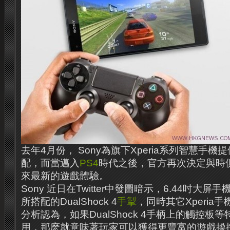
去年4月份， Sony為旗下Xperia系列智慧手機
配，而當邁入
PS4
時代之後，官方再次決定與時俱進
來最新的遊戲體驗。
Sony 近日在Twitter中發圖暗示，6.44吋大屏手機X
所搭配的DualShock 4
手掣
，同時其它Xperia
分析認為，如果DualShock 4手柄上的觸控板
用，那麽就意味著玩家可以獲得更豐富的遊戲操控體