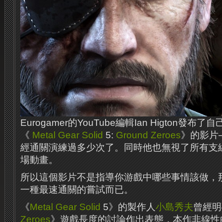
Eurogamer的YouTube編輯Ian Higton發
《
Metal Gear Solid
5:
Ground Zeroes
》的影片
經通關演練過多少次了。同時他也無視了所有支
場動畫。
所以這個影片不是指導你游戲中哪些事情該做，
一種最速通關的嘗試而已。
《
Metal Gear Solid
5》的製作人
小島秀夫
曾經明
Zeroes
》遊戲長度的討論作出表態，本作非線性