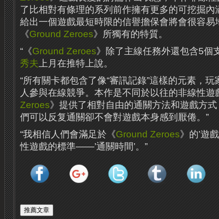
了比相對有條理的系列前作擁有更多的可挖掘內
給出一個遊戲最短時限的信譽擔保會將會很容易
《
Ground Zeroes
》所獨有的特質。
“《
Ground Zeroes
》除了主線任務外還包含5個
秀夫
上月在推特上說。
“所有關卡都包含了像“審訊記錄”這樣的元素，
人參與在線競爭。本作是不同於以往的非線性遊
Zeroes
》提供了相對自由的通關方法和遊戲方式
們可以反复通關卻不會對遊戲本身感到厭倦。”
“我相信人們會滿足於《
Ground Zeroes
》的’遊
性遊戲的標準——’通關時間’。”