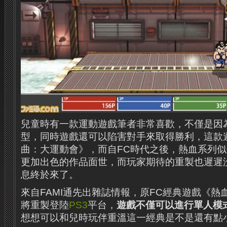
兒童時有一款運動遊戲筆者非常喜歡，不僅是因
型，同時遊戲還可以陷害對手來取得勝利，這款
曲：大運動會》，而自FC時代之後，熱血系列
更加出色的作品面世，而玩家期待的重製也遲遲
息終於來了。
來自FAMI通先出雜誌情報，原FC經典遊戲《
將重製登陸
PS3
平台，
遊戲不僅可以進行單人模
想想可以和兒時玩伴重溫這一經典是不是還有點