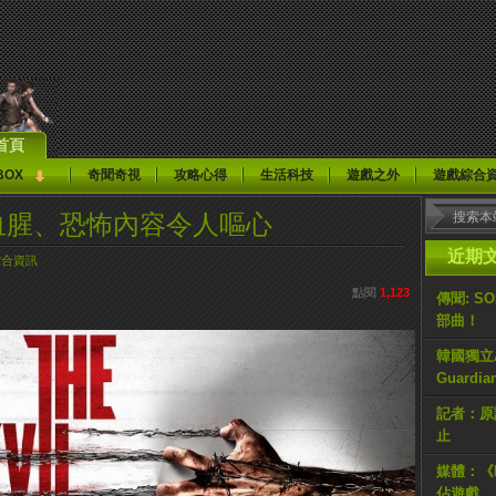
首頁
BOX
奇聞奇視
攻略心得
生活科技
遊戲之外
遊戲綜合
hin》血腥、恐怖內容令人嘔心
近期
綜合資訊
點閱
1,123
傳聞: S
部曲！
韓國獨立AR
Guardi
記者：原計
止
媒體：《H
佔遊戲