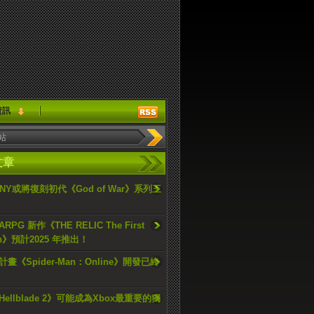
資訊
文章
ONY或將復刻初代《God of War》系列三
PG 新作《THE RELIC The First
an》預計2025 年推出！
畫《Spider-Man：Online》開發已終
ellblade 2》可能成為Xbox最重要的獨