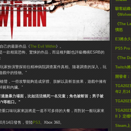
駭客組織公
《Wolve
《The L
憤怒
E3將永
發行自己的最新作品《
The Evil Within
》。
PS5 Pr
是一款相當恐怖、驚悚的作品，而這種判斷也評級機構ESRB的
《The D
：
中玩家扮演警探前往精神病院調查案件真相。隨著調查的深入，玩
Twitc
遊戲中的怪物。”
開發者：
的槍聲，一些攻擊能夠造成穿膛、肢解以及斬首效果，遊戲中擁有
TGA2023
碎屍和內臟。”
年2 月1
有過激暴力場面，比如活活燒死一名兒童；角色被斬首；男子被
TGA20
*t等粗口。”
TGA2023
些重口味玩家來說將是一道不可多得的大餐，而對於一般玩家來
II 》定
0月14日發售，登陸
PS3
、Xbox 360。
Steam上