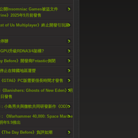
開Insomniac Games被盜文件
rine》2025年9月前發售
ast of Us Multiplayer》終止開發引玩家
久停辦
o GPU升級RDNA3/4架構?
ay Before》開發商Fntastic倒閉
h將停止在韓國地區運營
《GTA6》PC版需要很長時間才發售
《Banishers: Ghosts of New Eden》明
4 日發售
23 : 小島秀夫與微軟共同研發新作《OD》
 : 《Warhammer 40,000: Space Marine
檔明年9.9推出
《The Day Before》負評如潮