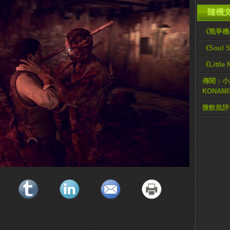
隨機
《戰爭機
《Soul 
《Littl
傳聞：小島
KONAM
微軟批評