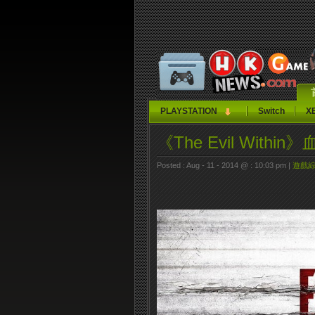
PLAYSTATION
Switch
X
《The Evil Wit
Posted : Aug - 11 - 2014 @ : 10:03 pm |
遊戲