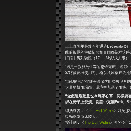
三上真司即將於今年通過Bethesda
此前披露的遊戲情節和畫面都顯示這將
評語中得到驗證（17+，M級/成人級）
“這是一款關於生存的恐怖遊戲，遊戲
家將被要求使用刀、槍以及炸藥來殺死
“激烈的戰鬥伴隨著淒慘的叫聲與刺耳
大量的飆血場面，環境中充滿了血跡、
“遊戲過場動畫也今玩家心寒，同樣擁
綁在椅子上焚燒。對話中充滿Fu*k、Sh
總括來說，《
The Evil Within
》對於那
說顯然刺激比較大。
按計劃，《
The Evil Within
》將於今年1