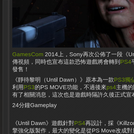
GamesCom
2014上，Sony再次公佈了一段《Unt
傳視頻，同時也宣布這款恐怖遊戲將會轉到
PS4
發售！
《靜待黎明（Until Dawn）》原本為一款
PS3
獨
利用
PS3
的PS MOVE功能，不​​過後來
ps4
主機的
有了相關消息，這次也是遊戲時隔許久後正式宣
24分鐘Gameplay
《Until Dawn》遊戲針對
PS4
再設計，採《Killzon
擎強化版製作，最大的變化是從PS Move改成對應