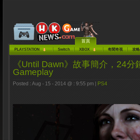
首頁
PLAYSTATION
Switch
XBOX
奇聞奇視
攻略
《Until Dawn》故事簡介，24
Gameplay
Posted : Aug - 15 - 2014 @ : 9:55 pm |
PS4