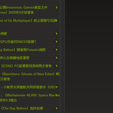
開Insomniac Games被盜文件
rine》2025年9月前發售
ast of Us Multiplayer》終止開發引玩家
久停辦
o GPU升級RDNA3/4架構?
ay Before》開發商Fntastic倒閉
h將停止在韓國地區運營
《GTA6》PC版需要很長時間才發售
《Banishers: Ghosts of New Eden》明
4 日發售
23 : 小島秀夫與微軟共同研發新作《OD》
 : 《Warhammer 40,000: Space Marine
檔明年9.9推出
《The Day Before》負評如潮