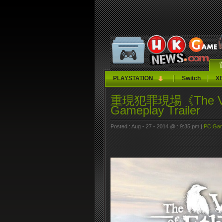
PLAYSTATION
Switch
X
重現犯罪現場《The Vanis
Gameplay Trailer
Posted : Aug - 27 - 2014 @ : 9:35 pm |
PC Ga