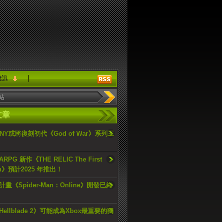
資訊
文章
ONY或將復刻初代《God of War》系列三
PG 新作《THE RELIC The First
an》預計2025 年推出！
畫《Spider-Man：Online》開發已終
ellblade 2》可能成為Xbox最重要的獨