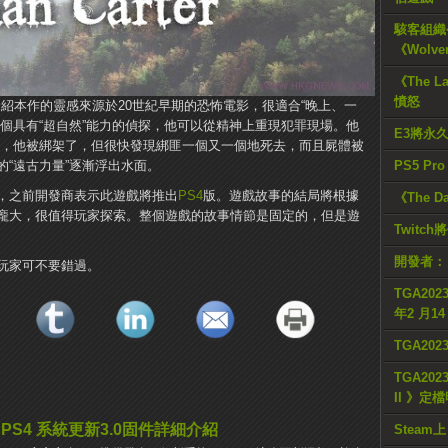
駭客組織公
《Wolve
《The L
憤怒
 Carter》據介紹本作的靈感來源於20世紀早期的恐怖電影，很適合“晚上、一
一個具有“超自然”能力的偵探，他可以從精神上重現犯罪現場。他
E3將永
孩，他被綁架了，但很快發現綁匪一個又一個地死去，而且屍體被
“遠古力量”逐漸浮出水面。
PS5 Pr
，之前開發商表示此遊戲將推出
PS4
版。遊戲故事的結局將根據
《The D
龐大，很值得玩家探索。整個遊戲的故事情節是固定的，但是遊
Twitc
開發者：
的玩家可不要錯過。
TGA2023
年2 月1
TGA20
TGA2023
II 》定
PS4 系統更新3.0固件詳細介紹
Steam上