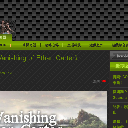
首頁
BOX
奇聞奇視
攻略心得
生活科技
遊戲之外
遊戲綜合
hing of Ethan Carter》
近期
mes
,
PS4
傳聞: S
點閱
888
部曲！
韓國獨立AR
Guardi
記者：原計
止
媒體：《H
佔遊戲