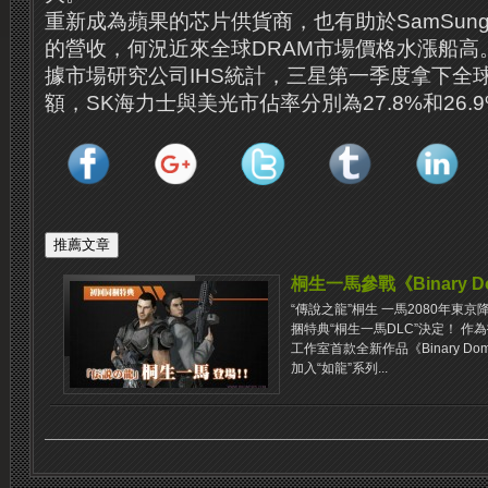
重新成為蘋果的芯片供貨商，也有助於SamSun
的營收，何況近來全球DRAM市場價格水漲船高
據市場研究公司IHS統計，三星第一季度拿下全球
額，SK海力士與美光市佔率分別為27.8%和26.
桐生一馬參戰《Binary D
“傳說之龍”桐生 ​​一馬2080年東京降
捆特典“桐生一馬DLC”決定！ 作
工作室首款全新作品《Binary D
加入“如龍”系列...