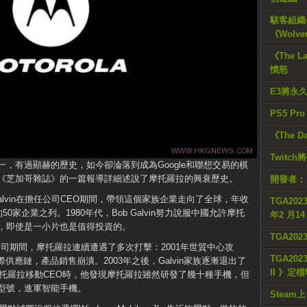
駭客組織公
《Wolve
《The L
憤怒
E3將永
PS5 Pr
《The D
Twitc
，有過顯赫的歷史，如今卻淪落到成為Google和聯想交易的棋
《芝加哥雜誌》的一篇報導詳細述說了摩托羅拉的興衰歷史。
開發者：
ob Galvin在擔任公司CEO期間，帶領這個家族企業走向了全球，年收
TGA2023
0家企業之列。1980年代，Bob Galvin努力說服中國允許摩托
年2 月1
，即使是一小片也是值得投資的。
TGA20
lvin主管公司期間，摩托羅拉連續遭遇了多次打擊：2001年世貿中心攻
TGA2023
際供應鏈，產品銷售崩潰。2003年之後，Galvin家族逐漸退出了
II 》定
年擔任摩托羅拉移動CEO時，他發現摩托羅拉雖然研發了幾十種手機，但
型號，進軍智能手機。
Steam上