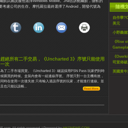
試圖說服他選擇Windows Mobile。Jha告訴鮑爾默，微軟的
考慮公司的生存。摩托羅拉最終選擇了Android，開發代號為
隨機
自作孽?C
美元
小野義德
《Rise 
Gamepl
《Overk
趕絕所有二手交易，《Uncharted 3》序號只能使用
司宣佈破
一次
為了二手市場買賣。《Uncharted 3》確認採用PSN Pass 玩家們到時
英國黃牛
候購買的時候。盒裝內會有一組連線序號。 序號只對一台主機有效，
同時在使用一次後失效 只有輸入過該序號的玩家，才能進行連線。並
且也只能以該帳...
om. All rights reserved. | Powered by
HKGNEWS.COM