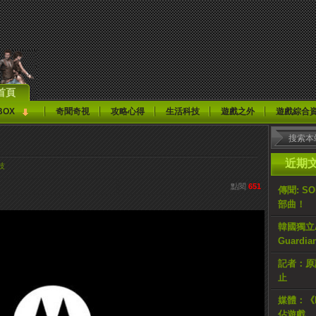
首頁
BOX
奇聞奇視
攻略心得
生活科技
遊戲之外
遊戲綜合
近期
技
點閱
651
傳聞: S
部曲！
韓國獨立AR
Guardi
記者：原計
止
媒體：《H
佔遊戲