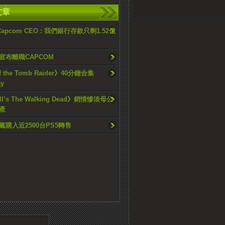
文章
apcom CEO : 我們銀行存款只剩1.52億
宣布離職CAPCOM
of the Tomb Raider》40分鐘合集
ay
ill’s The Walking Dead》銷情慘淡母公
產
黨購入近2500台PS5轉售