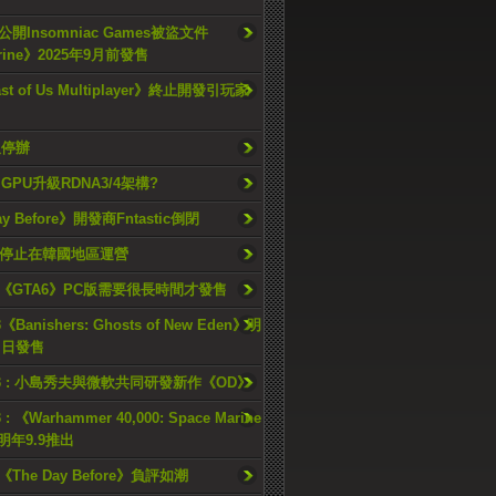
開Insomniac Games被盜文件
rine》2025年9月前發售
ast of Us Multiplayer》終止開發引玩家
久停辦
o GPU升級RDNA3/4架構?
ay Before》開發商Fntastic倒閉
h將停止在韓國地區運營
《GTA6》PC版需要很長時間才發售
《Banishers: Ghosts of New Eden》明
4 日發售
23 : 小島秀夫與微軟共同研發新作《OD》
 : 《Warhammer 40,000: Space Marine
檔明年9.9推出
《The Day Before》負評如潮