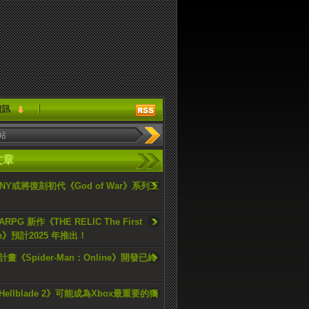
資訊
文章
ONY或將復刻初代《God of War》系列三
PG 新作《THE RELIC The First
an》預計2025 年推出！
畫《Spider-Man：Online》開發已終
ellblade 2》可能成為Xbox最重要的獨