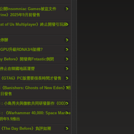
開Insomniac Games被盜文件
rine》2025年9月前發售
ast of Us Multiplayer》終止開發引玩家
久停辦
o GPU升級RDNA3/4架構?
ay Before》開發商Fntastic倒閉
h將停止在韓國地區運營
《GTA6》PC版需要很長時間才發售
《Banishers: Ghosts of New Eden》明
4 日發售
23 : 小島秀夫與微軟共同研發新作《OD》
 : 《Warhammer 40,000: Space Marine
檔明年9.9推出
《The Day Before》負評如潮