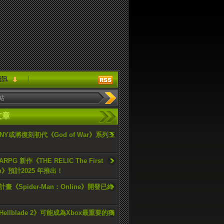
資訊
文章
ONY或將復刻初代《God of War》系列三
PG 新作《THE RELIC The First
an》預計2025 年推出！
畫《Spider-Man：Online》開發已終
ellblade 2》可能成為Xbox最重要的獨