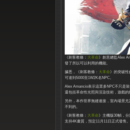
《刺客教條：
大革命
》創意總監Alex 
發了所以可以利用的機能。
據悉，《刺客教條：
大革命
》的突破性
可達到5000至1W2K名NPC。
Alex Amancio表示這眾多NPC不
還包括革命性光照與渲染技術，遊戲的
另外，本作世界無縫連接，室內場景尤其
不到的。
《刺客教條：
大革命
》主機版30幀，分辨
支持4K畫質，預定11月11日正式發售