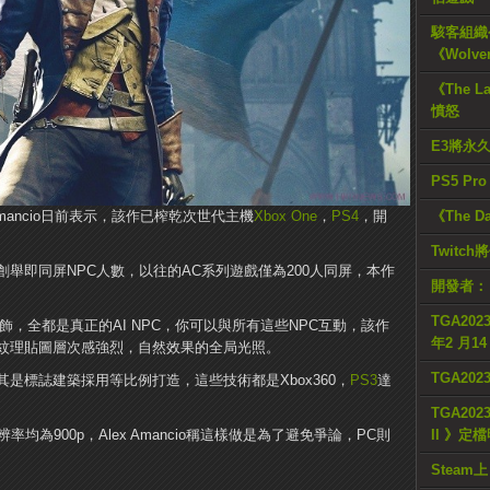
駭客組織公
《Wolve
《The L
憤怒
E3將永
PS5 Pr
Amancio日前表示，該作已榨乾次世代主機
Xbox One
，
PS4
，開
《The D
Twitc
創舉即同屏NPC人數，以往的AC系列遊戲僅為200人同屏，本作
開發者：
TGA2023
只是裝飾，全都是真正的AI NPC，你可以與所有這些NPC互動，該作
年2 月1
紋理貼圖層次感強烈，自然效果的全局光照。
TGA20
是標誌建築採用等比例打造，這些技術都是Xbox360，
PS3
達
TGA2023
率均為900p，Alex Amancio稱這樣做是為了避免爭論，PC則
II 》定
。
Steam上