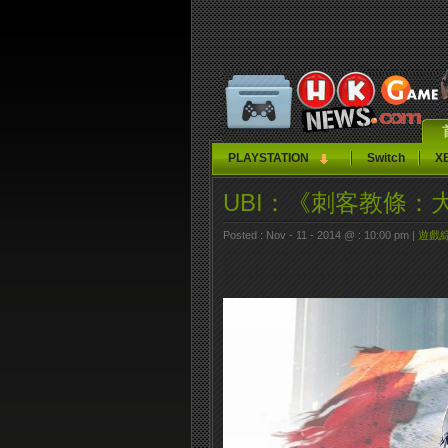
PLAYSTATION
Switch
X
UBI：《刺客教條
Posted : Nov - 11 - 2014 @ : 10:00 pm |
遊戲