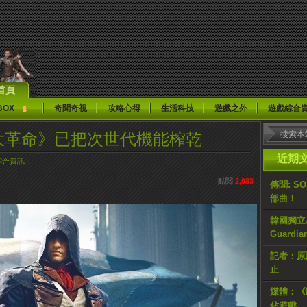
首頁
BOX
奇聞奇視
攻略心得
生活科技
遊戲之外
遊戲綜合
：大革命》已把次世代機能榨乾
近期
綜合資訊
點閱
2,083
傳聞: S
部曲！
韓國獨立AR
Guardi
記者：原計
止
媒體：《H
佔遊戲