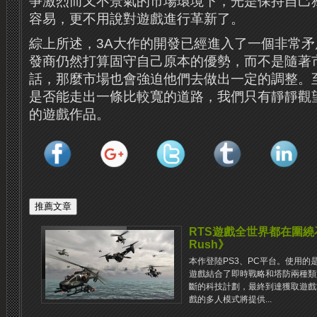
爭激烈而又不景氣的市場環境下，光是保持自己
容易，更不用說對遊戲進行革新了。
綜上所述，3A大作的開發已經進入了一個非常
發商仍然打算固守自己原本的優勢，而不是隨著
話，那麼市場也會強迫他們去做出一定的調整。
是否能走出一條比較寬的道路，我們只有靜靜觀
的遊戲作品。
RTS遊戲全世界都在圍繞
Rush》
本作登陸PS3、PC平台。使用
遊戲結合了即時戰略和塔防兩種類
斷的科技計劃，最終到達獲取遊戲
戲的多人模式將提供...