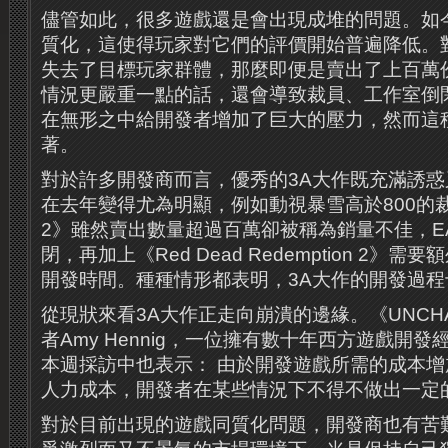
儘管如此，很多遊戲還是會出現成堆的問題。如
質化，這使得玩家對它們的評價開始普遍降低。
失去了目標玩家群體，那麼即便是賣出了上百萬
情況更嚴重一點的話，還會導致裁員、工作室倒
在無形之中給開發者增加了巨大的壓力，然而這
著。
對於許多開發商而言，優秀的3A大作既充滿誘
在去年變得尤為明顯，例如動視暴雪高於800的
2》雖然賣出數量超過百萬卻被稱為銷量不佳，EA V
閉，再加上《Red Dead Redemption 2》需
開發時間。種種情形都表明，3A大作的開發過程
從現狀來看3A大作正走向崩潰的邊緣。《UNCH
者Amy Hennig，一位擁有數十年西方遊戲開發
本週採訪中也表示： 由於開發遊戲所需的成本
人力成本，開發者在某些情況下不得不做出一定
對於目前出現的遊戲同質化問題，開發商也有苦