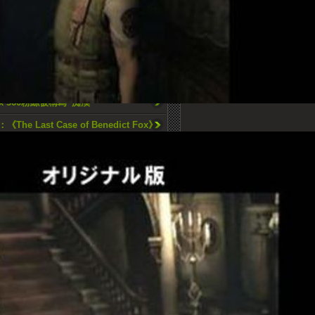
文章
Orbis”要於2月20日公佈?
012：傳聞經典《魂斗羅(Contra)》重製版被
x 360粉絲被稱為”痴漢”
：《The Last Case of Benedict Fox》
解謎
 Enix註冊《Final Fantasy ：零式 2》