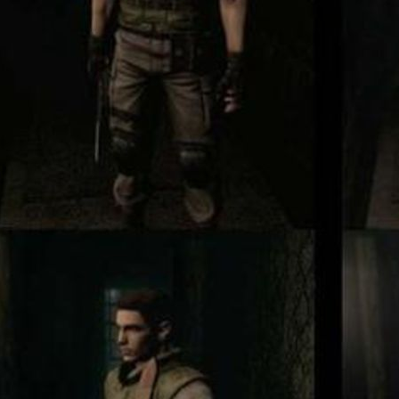
駭客組織公
《Wolve
《The L
憤怒
E3將永
PS5 Pr
《The D
Twitc
開發者：
TGA2023
年2 月1
TGA20
TGA2023
II 》定
Steam上