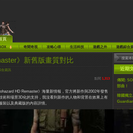
首頁
BOX
奇聞奇視
攻略心得
生活科技
遊戲之外
遊戲綜合
Remaster》新舊版畫質對比
近期
綜合資訊
點閱
1,313
傳聞: S
部曲！
azard HD Remaster》海量新情報，官方將新作與2002年發售
韓國獨立AR
技術和場景3D化的支持，我沒看到新作的人物和背景在效果上有
Guardi
服裝以及典藏版的內容詳情。
記者：原計
止
媒體：《H
佔遊戲