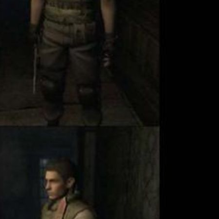
開Insomniac Games被盜文件
rine》2025年9月前發售
ast of Us Multiplayer》終止開發引玩家
久停辦
o GPU升級RDNA3/4架構?
ay Before》開發商Fntastic倒閉
h將停止在韓國地區運營
《GTA6》PC版需要很長時間才發售
《Banishers: Ghosts of New Eden》明
4 日發售
23 : 小島秀夫與微軟共同研發新作《OD》
 : 《Warhammer 40,000: Space Marine
檔明年9.9推出
《The Day Before》負評如潮