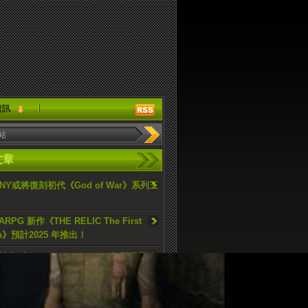
資訊
文章
ONY或將復刻初代《God of War》系列三
PG 新作《THE RELIC The First
an》預計2025 年推出！
畫《Spider-Man：Online》開發已終
ellblade 2》可能成為Xbox最重要的獨