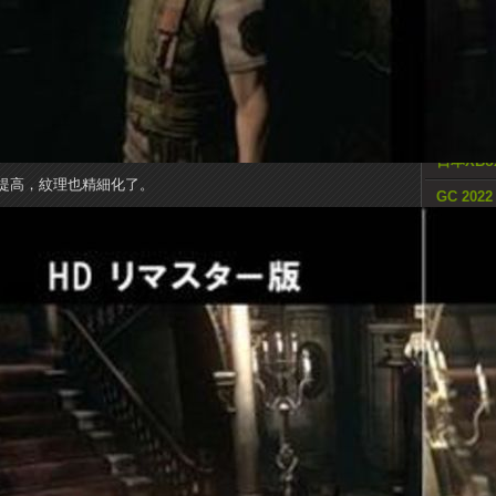
隨機
神秘代號“
TGS 2
取消
日本XBo
提高，紋理也精細化了。
GC 2022
2D橫向
Square