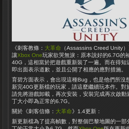
《刺客教條：
大革命
（Assassins Creed Uni
讓
Xbox One
玩家欲哭無淚：原本說好的6.7G的
40G，這相當於把遊戲重新裝了一遍。而在得知
即出面表示道歉，並且公開了相應的應對措施。
育碧方面表示，會出現這種Bug，也是他們所沒
新完40G更新檔的玩家，請這麼繼續玩本作。對
請先將游戲卸載，再次安裝，安裝完成再次啟動
丁大小即為正常的6.7G。
關於《刺客信條：
大革命
》1.4更新：
新更新檔為了提高幀數，對整個巴黎地圖的一部
丁的正常大小為6.7G，然而
Xbox One
版在更新此