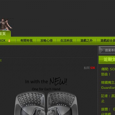
首頁
BOX
奇聞奇視
攻略心得
生活科技
遊戲之外
遊戲綜合
近期
技
點閱
536
傳聞: S
部曲！
韓國獨立AR
Guardi
記者：原計
止
媒體：《H
佔遊戲