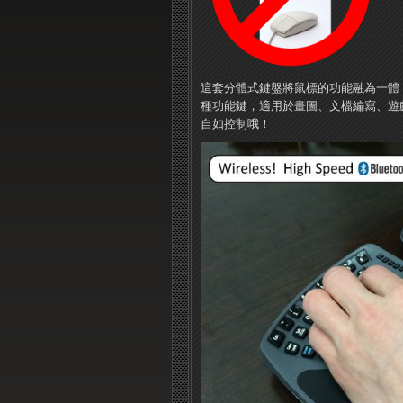
這套分體式鍵盤將鼠標的功能融為一體
種功能鍵，適用於畫圖、文檔編寫、遊
自如控制哦！