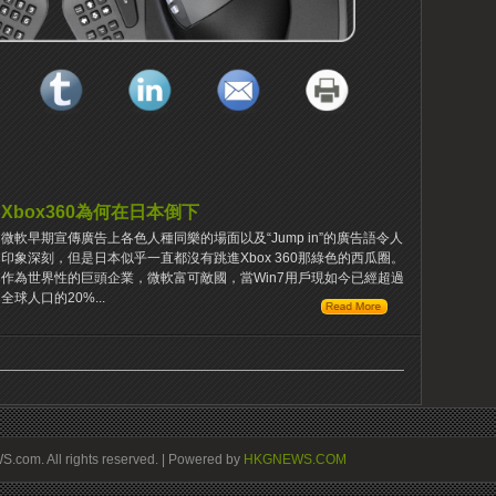
Xbox360為何在日本倒下
微軟早期宣傳廣告上各色人種同樂的場面以及“Jump in”的廣告語令​​人
印象深刻，但是日本似乎一直都沒有跳進Xbox 360那綠色的西瓜圈。
作為世界性的巨頭企業，微軟富可敵國，當Win7用戶現如今已經超過
全球人口的20%...
om. All rights reserved. | Powered by
HKGNEWS.COM