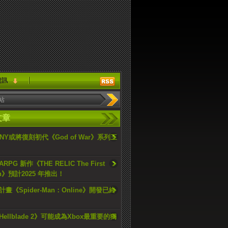
資訊
文章
ONY或將復刻初代《God of War》系列三
PG 新作《THE RELIC The First
an》預計2025 年推出！
畫《Spider-Man：Online》開發已終
ellblade 2》可能成為Xbox最重要的獨