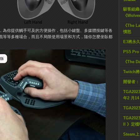
駭客組織公
《Wolve
《The L
，為你提供觸手可及的方便操作，包括小鍵盤、多媒體按鍵等各
憤怒
戲等等多種場合，而且不局限使用場景和方式，隨你怎麼坐臥都
E3將永
PS5 Pr
《The D
Twitc
開發者：
TGA2023
年2 月1
TGA20
TGA2023
II 》定
Steam上