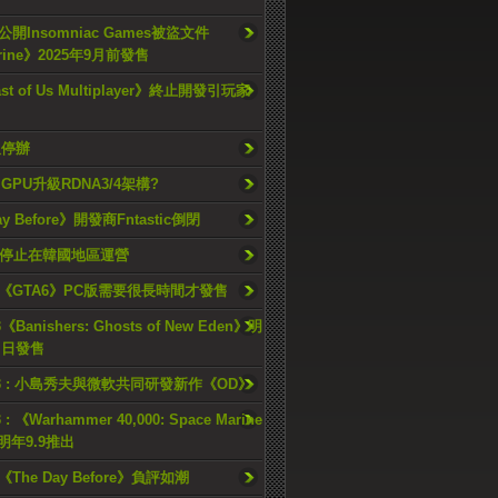
開Insomniac Games被盜文件
rine》2025年9月前發售
ast of Us Multiplayer》終止開發引玩家
久停辦
o GPU升級RDNA3/4架構?
ay Before》開發商Fntastic倒閉
h將停止在韓國地區運營
《GTA6》PC版需要很長時間才發售
《Banishers: Ghosts of New Eden》明
4 日發售
23 : 小島秀夫與微軟共同研發新作《OD》
 : 《Warhammer 40,000: Space Marine
檔明年9.9推出
《The Day Before》負評如潮