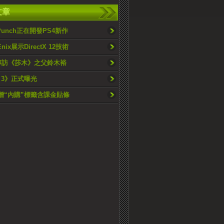
文章
r Punch正在開發PS4新作
Enix展示DirectX 12技術
通專訪《莎木》之父鈴木裕
is 3》正式曝光
新增“內購”標籤含課金貼條