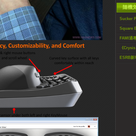
隨機
Sucke
Square 
FAMI
《Crys
ESRB