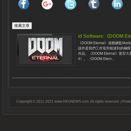
id Software:《DOOM 
《DOOM Eternal》遊戲總監Mar
該作是我們工作室所能達到的極限
作品。《DOOM Eternal》更
4》。 《DOOM Etern...
Copyright © 2011-2021 www.HKGNEWS.com. All rights reserved. | Pow