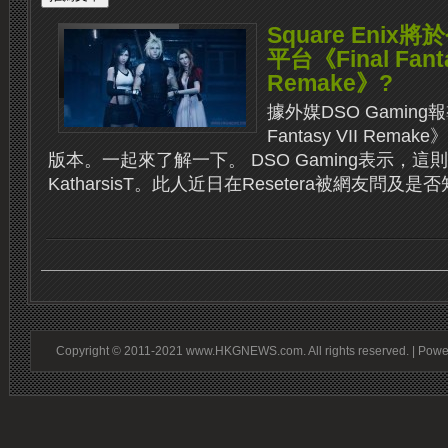
Square Enix
平台《Final Fanta
Remake》?
據外媒DSO Gaming
Fantasy VII Rem
版本。一起來了解一下。 DSO Gaming表示，
KatharsisT。此人近日在Resetera被網友問及是否
Copyright © 2011-2021 www.HKGNEWS.com. All rights reserved. | Pow