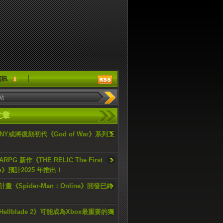
資訊
文章
ONY或將復刻初代《God of War》系列三
PG 新作《THE RELIC The First
an》預計2025 年推出！
畫《Spider-Man：Online》開發已終
ellblade 2》可能成為Xbox最重要的獨