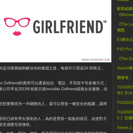
駭客組織公
《Wolve
《The L
憤怒
E3將永
PS5 Pr
《The D
這項業務能夠解決你的燃眉之急，每個月只需花24.99美元，
Twitc
開發者：
nvisible Girlfriend的應用可以通過短信、電話、手寫賀卡等多種方式，
TGA2023
2013年就展示過Invisible Girlfriend虛擬女友服務，但
年2 月1
TGA20
些想要獲得另一半關懷的人，還可以營造一種安全的氛圍，讓用
TGA2023
II 》定
那些已經有男女朋友的人，為的是營造一點點的猜忌，迫使對方
甚至感覺毛骨悚然。
Steam上