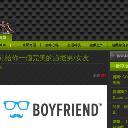
首頁
BOX
奇聞奇視
攻略心得
生活科技
遊戲之外
遊戲綜合
元給你一個完美的虛擬男/女友
近期
技
點閱
554
傳聞: S
部曲！
韓國獨立AR
Guardi
記者：原計
止
媒體：《H
佔遊戲