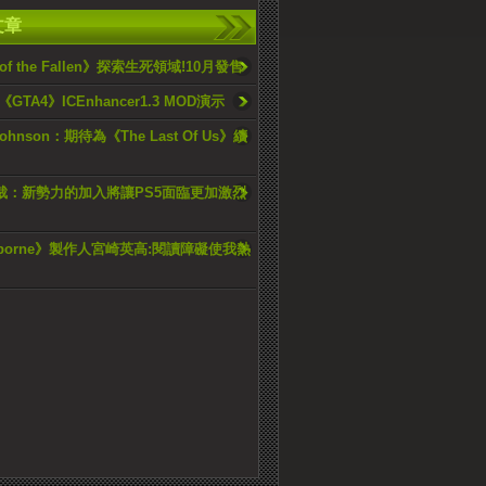
文章
 of the Fallen》探索生死領域!10月發售
TA4》ICEnhancer1.3 MOD演示
 Johnson：期待為《The Last Of Us》續
總裁：新勢力的加入將讓PS5面臨更加激烈
dborne》製作人宮崎英高:閱讀障礙使我熱