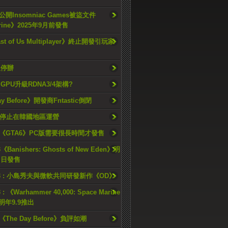
開Insomniac Games被盜文件
rine》2025年9月前發售
ast of Us Multiplayer》終止開發引玩家
久停辦
o GPU升級RDNA3/4架構?
ay Before》開發商Fntastic倒閉
h將停止在韓國地區運營
《GTA6》PC版需要很長時間才發售
《Banishers: Ghosts of New Eden》明
4 日發售
23 : 小島秀夫與微軟共同研發新作《OD》
 : 《Warhammer 40,000: Space Marine
檔明年9.9推出
《The Day Before》負評如潮