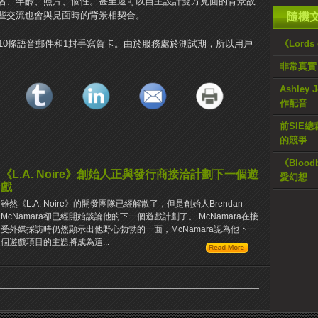
名、年齡、照片、個性。甚至還可以自主設計雙方見面的背景故
些交流也會與見面時的背景相契合。
隨機
信、10條語音郵件和1封手寫賀卡。由於服務處於測試期，所以用戶
《Lords
非常真實《G
Ashley
作配音
前SIE
的競爭
《Bloo
《L.A. Noire》創始人正與發行商接洽計劃下一個遊
愛幻想
戲
雖然《L.A. Noire》的開發團隊已經解散了，但是創始人Brendan
McNamara卻已經開始談論他的下一個遊戲計劃了。 McNamara在接
受外媒採訪時仍然顯示出他野心勃勃的一面，McNamara認為他下一
個遊戲項目的主題將成為這...