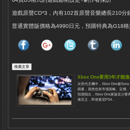
遊戲原聲CD*3，內有102首​​原聲音樂總長210
普通實體版價格為4990日元，預購特典為G18
Xbox One要用3年才能
次世代主機中，Xbox One被So
因素，當然也有市場策略、定價、獨
預測指出，Xbox One家族至少
換言之，即使索尼PS4...