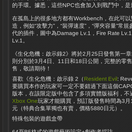
的手環。據悉，這些NPC也會加入到戰鬥中，是
在孤島上的很多地方都有Workbench，在此可
造，例如“攻擊力”，“裝彈速度”，“彈夾容量”常
代的插件，圖中為Damage Lv.1，Fire Rate Lv.1
Lv.1。
《生化危機：啟示錄2》將於2月25日發售第一
則分別於3月4日、11日和18日公開，完整的零售
售，敬請期待！
喜歡《生化危機：啟示錄 2（
Resident Evil
: Re
要購買本作的玩家可一定不要錯過下面這個CAP
版本，在該限定版中包含了多項實體版福利，不過
Xbox One
玩家才能購買，預訂版發售時間為3月1
元（特典合集單獨也有賣，價格5880日元）。
特殊包裝的遊戲盒帶
64頁B5格式的遊戲藝術設定+劇作者採訪