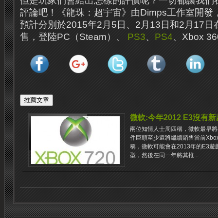
但是玩家們會給出怎樣的評價呢？一切都讓我們
評論吧！《龍珠：超宇宙》由Dimps工作室開發
預計分別於2015年2月5日、2月13日和2月1
售，登陸PC（Steam）、
PS3
、
PS4
、Xbox 3
微軟:今年2012 E3沒有新
兩位知情人士周四稱，微軟最早將在
件巨頭至少還將繼續銷售當前Xbox
稱，微軟可能會在2013年的E3遊戲
型，然後在同一年將其推...